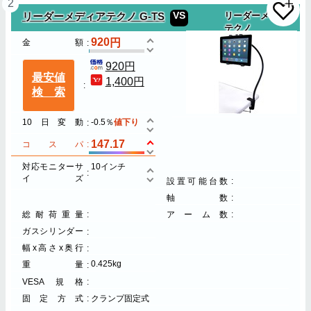
2
VS
リーダーメディアテクノ G-TS
リーダーメディア
テクノ
920
金額
920円
最安値
1,400円
検索
10日変動
-0.5％
値下り
147.17
コスパ
対応モニターサ
10インチ
イズ
設置可能台数
軸数
総耐荷重量
アーム数
ガスシリンダー
幅x高さx奥行
0.425kg
重量
VESA規格
固定方式
クランプ固定式