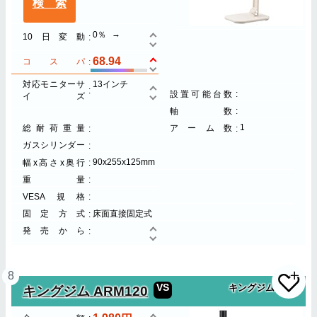
検索
0％
10日変動
68.94
コスパ
対応モニターサ
13インチ
設置可能台数
イズ
軸数
1
総耐荷重量
アーム数
ガスシリンダー
90x255x125mm
幅x高さx奥行
重量
VESA規格
固定方式
床面直接固定式
発売から
8
VS
キングジム
キングジム ARM120