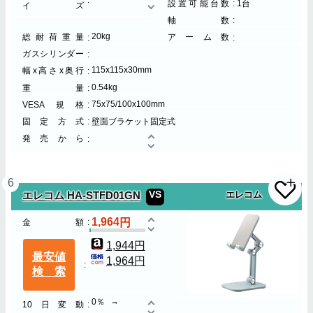
設置可能台数
1台
イズ
軸数
20kg
総耐荷重量
アーム数
ガスシリンダー
115x115x30mm
幅x高さx奥行
0.54kg
重量
75x75/100x100mm
VESA規格
固定方式
壁面ブラケット固定式
発売から
6
VS
エレコム HA-STFD01GN
エレコム
1,964
金額
1,944円
最安値
1,964円
検索
0％
10日変動