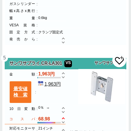
ガスシリンダー
幅x高さx奥行
0.6kg
重量
VESA規格
固定方式
クランプ固定式
発売から
5
VS
サンワサプライ CR-LA301
サンワサプライ
1,963
金額
1,963円
最安値
検索
0％
10日変動
68.98
コスパ
対応モニターサ
21インチ