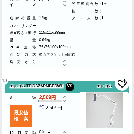
設置可能台数
1台
イズ
軸数
12kg
1
総耐荷重量
アーム数
ガスシリンダー
115x115x88mm
幅x高さx奥行
0.66kg
重量
75x75/100x100mm
VESA規格
固定方式
壁面ブラケット固定式
発売から
13
VS
エレコム TB-DSZARMBEDWH
エレコム
2,509
金額
2,509円
最安値
検索
0％
10日変動