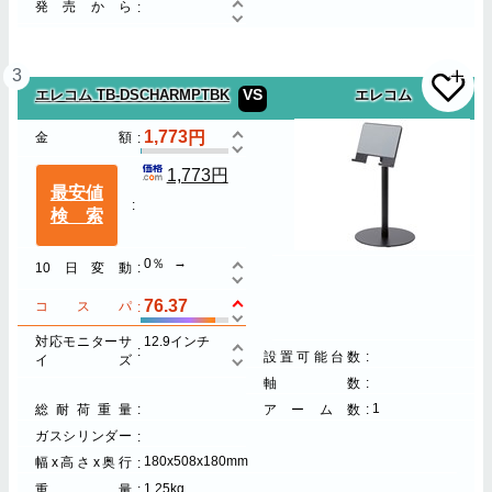
発売から
3
VS
エレコム TB-DSCHARMPTBK
エレコム
1,773
金額
1,773円
最安値
検索
0％
10日変動
76.37
コスパ
対応モニターサ
12.9インチ
設置可能台数
イズ
軸数
1
総耐荷重量
アーム数
ガスシリンダー
180x508x180mm
幅x高さx奥行
1.25kg
重量