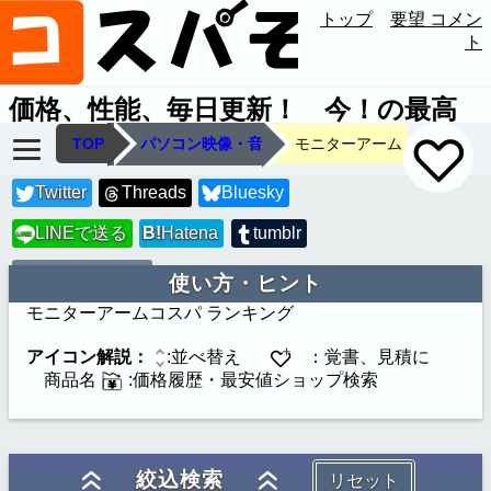
トップ
要望 コメン
ト
価格、性能、毎日更新！ 今！の最高
のコスパを見つけます
TOP
パソコン映像・音
モニターアーム
Twitter
Threads
Bluesky
LINEで送る
B!
Hatena
tumblr
LINE
URLコピー
使い方・ヒント
モニターアーム
コスパ ランキング
アイコン解説：
:並べ替え
：覚書、見積に
商品名
:価格履歴・最安値ショップ検索
絞込検索
リセット