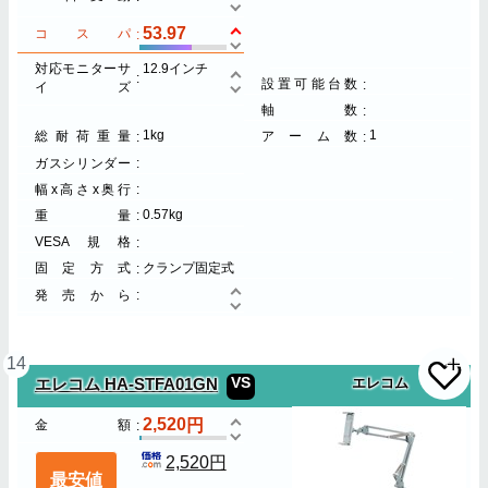
53.97
コスパ
対応モニターサ
12.9インチ
設置可能台数
イズ
軸数
1kg
1
総耐荷重量
アーム数
ガスシリンダー
幅x高さx奥行
0.57kg
重量
VESA規格
固定方式
クランプ固定式
発売から
14
VS
エレコム HA-STFA01GN
エレコム
2,520
金額
2,520円
最安値