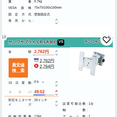
0.7kg
重量
75x75/100x100mm
VESA規格
固定方式
壁面固定式
発売から
18
VS
サンワサプライ CR-LA303
サンワサプライ
2,762
金額
2,762円
最安値
2,764円
検索
0％
10日変動
49.02
コスパ
対応モニターサ
20インチ
設置可能台数
1台
イズ
軸数
12kg
1
総耐荷重量
アーム数