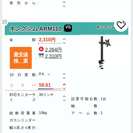
発売から
10
VS
キングジム
キングジム ARM110
2,310
金額
2,264円
最安値
2,310円
検索
0％
10日変動
58.61
コスパ
対応モニターサ
30インチ
設置可能台数
1台
イズ
軸数
10kg
1
総耐荷重量
アーム数
ガスシリンダー
幅x高さx奥行