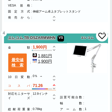
VESA規格
固定方式
伸縮アーム卓上タブレットスタンド
発売から
4
VS
エレコム TB-DSZARMWHN
エレコム
1,900
金額
1,881円
最安値
1,900円
検索
0％
10日変動
71.26
コスパ
対応モニターサ
12.9インチ
設置可能台数
イズ
軸数
0.78kg
1
総耐荷重量
アーム数