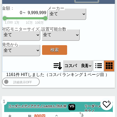
金額：
メーカー
~
1,000
1万
10万
100万
対応モニターサイズ
設置可能台数
発売から
検索
1161件 HITしました（
コスパ ランキング
1
ページ目 ）
1
VS
リーダーメディアテクノ Lazos L-TAA-W
リーダーメディア
テクノ
800
金額