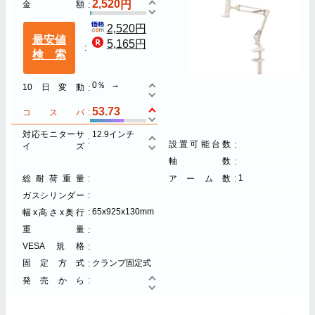
2,520
金額
2,520円
最安値
5,165円
検索
0％
10日変動
53.73
コスパ
対応モニターサ
12.9インチ
設置可能台数
イズ
軸数
1
総耐荷重量
アーム数
ガスシリンダー
65x925x130mm
幅x高さx奥行
重量
VESA規格
固定方式
クランプ固定式
発売から