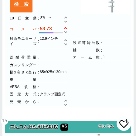
検索
0％
10日変動
53.73
コスパ
対応モニターサ
12.9インチ
設置可能台数
イズ
軸数
1
総耐荷重量
アーム数
ガスシリンダー
65x925x130mm
幅x高さx奥行
重量
VESA規格
固定方式
クランプ固定式
発売から
15
VS
エレコム HA-STFA01IV
エレコム