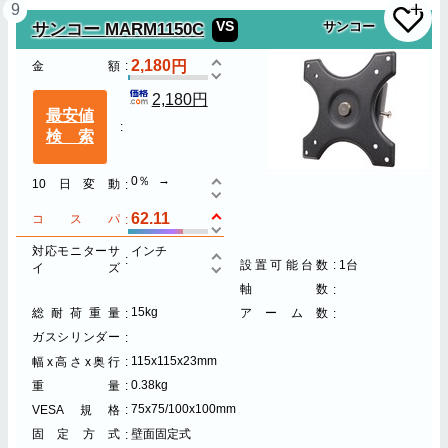
9
VS
サンコー
サンコー MARM1150C
2,180
金額
2,180円
最安値
検索
0％
10日変動
62.11
コスパ
対応モニターサ
インチ
設置可能台数
1台
イズ
軸数
15kg
総耐荷重量
アーム数
ガスシリンダー
115x115x23mm
幅x高さx奥行
0.38kg
重量
75x75/100x100mm
VESA規格
固定方式
壁面固定式