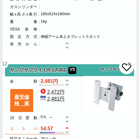
ガスシリンダー
180x524x180mm
幅x高さx奥行
1kg
重量
VESA規格
固定方式
伸縮アーム卓上タブレットスタンド
発売から
12
VS
サンワサプライ CR-LA302
サンワサプライ
2,481
金額
2,472円
最安値
2,481円
検索
0％
10日変動
54.57
コスパ
対応モニターサ
20インチ