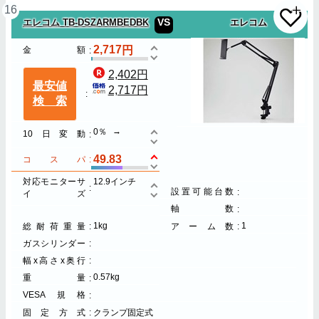
16
VS
エレコム TB-DSZARMBEDBK
エレコム
2,717
金額
2,402円
最安値
2,717円
検索
0％
10日変動
49.83
コスパ
対応モニターサ
12.9インチ
設置可能台数
イズ
軸数
1kg
1
総耐荷重量
アーム数
ガスシリンダー
幅x高さx奥行
0.57kg
重量
VESA規格
固定方式
クランプ固定式