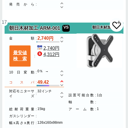
発売から
17
VS
朝日木材加工
朝日木材加工 ARM-001
2,740
金額
2,740円
最安値
4,312円
検索
0％
10日変動
49.42
コスパ
対応モニターサ
32インチ
設置可能台数
1台
イズ
軸数
15kg
1
総耐荷重量
アーム数
ガスシリンダー
126x160x98mm
幅x高さx奥行