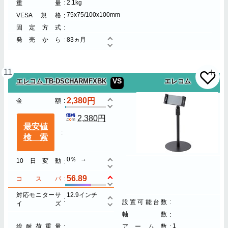
2.1kg
重量
75x75/100x100mm
VESA規格
固定方式
発売から
83ヵ月
11
VS
エレコム TB-DSCHARMFXBK
エレコム
2,380
金額
2,380円
最安値
検索
0％
10日変動
56.89
コスパ
対応モニターサ
12.9インチ
設置可能台数
イズ
軸数
1
総耐荷重量
アーム数