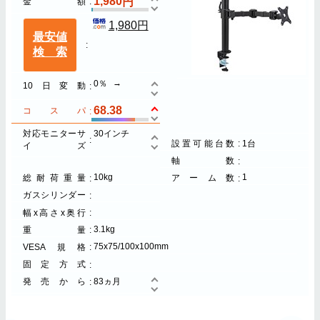
1,980
金額
1,980円
最安値
検索
0％
10日変動
68.38
コスパ
対応モニターサ
30インチ
設置可能台数
1台
イズ
軸数
10kg
1
総耐荷重量
アーム数
ガスシリンダー
幅x高さx奥行
3.1kg
重量
75x75/100x100mm
VESA規格
固定方式
発売から
83ヵ月