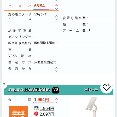
68.94
コスパ
対応モニターサ
13インチ
設置可能台数
イズ
軸数
1
総耐荷重量
アーム数
ガスシリンダー
90x255x125mm
幅x高さx奥行
重量
VESA規格
固定方式
床面直接固定式
発売から
7
VS
エレコム HA-STFD01IV
エレコム
1,964
金額
1,964円
最安値
2,097円