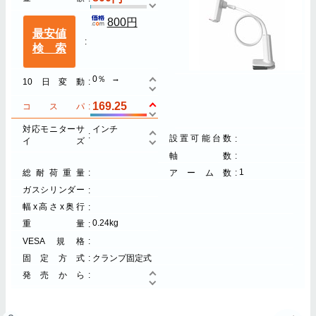
800円
最安値
検索
0％
10日変動
169.25
コスパ
対応モニターサ
インチ
設置可能台数
イズ
軸数
1
総耐荷重量
アーム数
ガスシリンダー
幅x高さx奥行
0.24kg
重量
VESA規格
固定方式
クランプ固定式
発売から