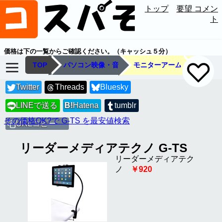
トップ
要望 コメン
ト
価格は下の一覧からご確認ください。（キャッシュ５分）
TOP
パソコン映像・音
モニターアーム
Twitter
Threads
Bluesky
LINEで送る
B!
Hatena
tumblr
LINE
その価格OK?で G-TS を最安値検索
URLコピー
リーダーメディアテクノ G-TS
リーダーメディアテク
ノ
￥920