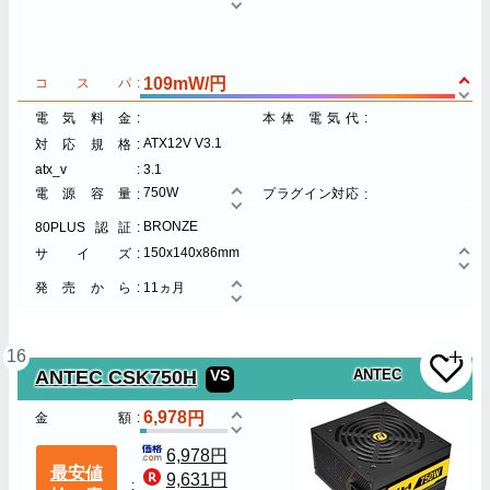
109mW/円
コスパ
電気料金
本体 電気代
ATX12V V3.1
対応規格
atx_v
3.1
750W
電源容量
プラグイン対応
BRONZE
80PLUS認証
150x140x86mm
サイズ
発売から
11ヵ月
16
ANTEC CSK750H
VS
ANTEC
6,978
金額
6,978円
最安値
9,631円