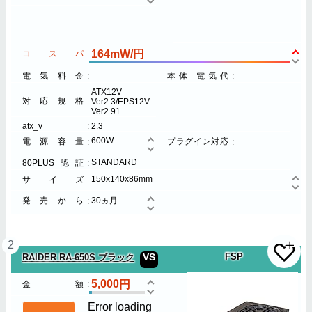
164mW/円
コスパ
電気料金
本体 電気代
ATX12V
対応規格
Ver2.3/EPS12V
Ver2.91
atx_v
2.3
600W
電源容量
プラグイン対応
STANDARD
80PLUS認証
150x140x86mm
サイズ
発売から
30ヵ月
2
VS
FSP
RAIDER RA-650S ブラック
5,000
金額
Error loading