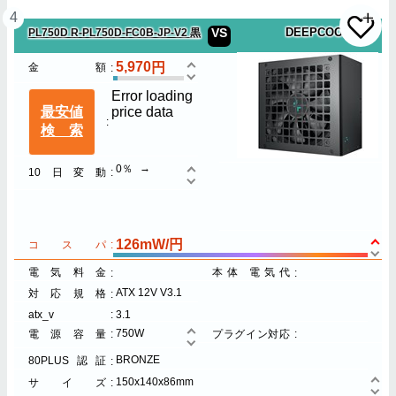
4
VS
DEEPCOOL
PL750D R-PL750D-FC0B-JP-V2 黒
5,970
金額
Error loading
最安値
price data
検索
0％
10日変動
126mW/円
コスパ
電気料金
本体 電気代
ATX 12V V3.1
対応規格
atx_v
3.1
750W
電源容量
プラグイン対応
BRONZE
80PLUS認証
150x140x86mm
サイズ