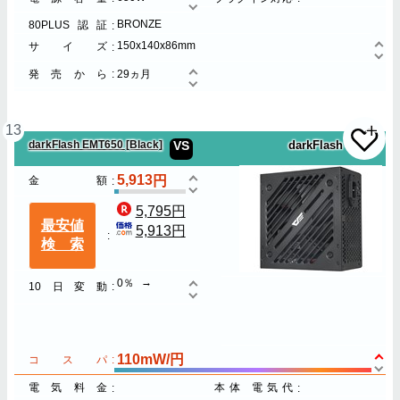
BRONZE
80PLUS認証
150x140x86mm
サイズ
発売から
29ヵ月
13
darkFlash EMT650 [Black]
VS
darkFlash
5,913
金額
5,795円
最安値
5,913円
検索
0％
10日変動
110mW/円
コスパ
電気料金
本体 電気代