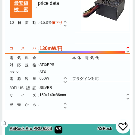
最安値
price data
検索
10日変動
-15.3％
値下り
130mW/円
コスパ
電気料金
本体 電気代
ATX/EPS
対応規格
atx_v
ATX
650W
電源容量
プラグイン対応
SILVER
80PLUS認証
150x140x86mm
サイズ
発売から
3
ASRock Pro PRO-650B
VS
ASRock