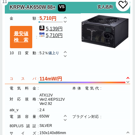
11
KRPW-AK650W 88+
VS
玄人志向
5,710
金額
5,139円
最安値
5,710円
検索
10日変動
5.2％
値上り
114mW/円
コスパ
電気料金
本体 電気代
ATX12V
対応規格
Ver2.4/EPS12V
Ver2.92
atx_v
2.4
650W
電源容量
プラグイン対応
SILVER
80PLUS認証
150x140x86mm
サイズ