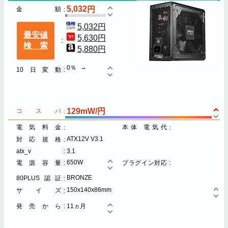
5,032
金額
5,032円
最安値
5,630円
検索
5,880円
0％
10日変動
129mW/円
コスパ
電気料金
本体 電気代
ATX12V V3.1
対応規格
atx_v
3.1
650W
電源容量
プラグイン対応
BRONZE
80PLUS認証
150x140x86mm
サイズ
発売から
11ヵ月