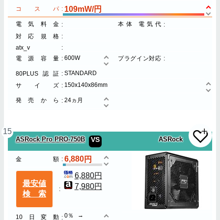
109mW/円
コスパ
電気料金
本体 電気代
対応規格
atx_v
600W
電源容量
プラグイン対応
STANDARD
80PLUS認証
150x140x86mm
サイズ
発売から
24ヵ月
15
ASRock Pro PRO-750B
VS
ASRock
6,880
金額
6,880円
最安値
7,980円
検索
0％
10日変動