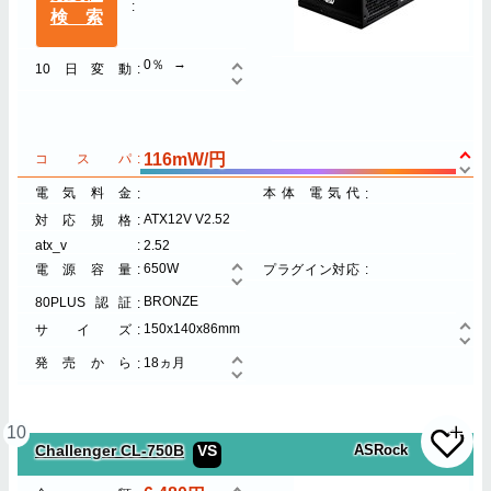
検索
0％
10日変動
116mW/円
コスパ
電気料金
本体 電気代
ATX12V V2.52
対応規格
atx_v
2.52
650W
電源容量
プラグイン対応
BRONZE
80PLUS認証
150x140x86mm
サイズ
発売から
18ヵ月
10
Challenger CL-750B
VS
ASRock