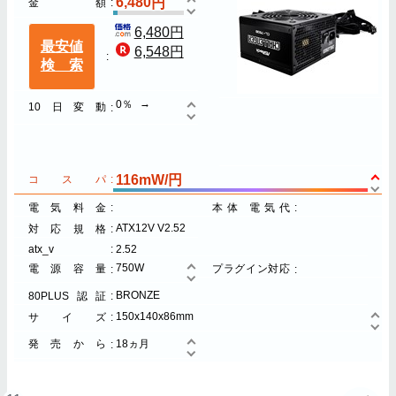
6,480
金額
6,480円
最安値
6,548円
検索
0％
10日変動
116mW/円
コスパ
電気料金
本体 電気代
ATX12V V2.52
対応規格
atx_v
2.52
750W
電源容量
プラグイン対応
BRONZE
80PLUS認証
150x140x86mm
サイズ
発売から
18ヵ月