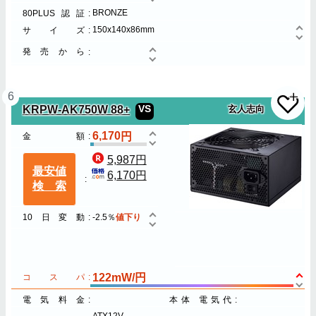
BRONZE
80PLUS認証
150x140x86mm
サイズ
発売から
6
KRPW-AK750W 88+
VS
玄人志向
6,170
金額
5,987円
最安値
6,170円
検索
10日変動
-2.5％
値下り
122mW/円
コスパ
電気料金
本体 電気代
ATX12V