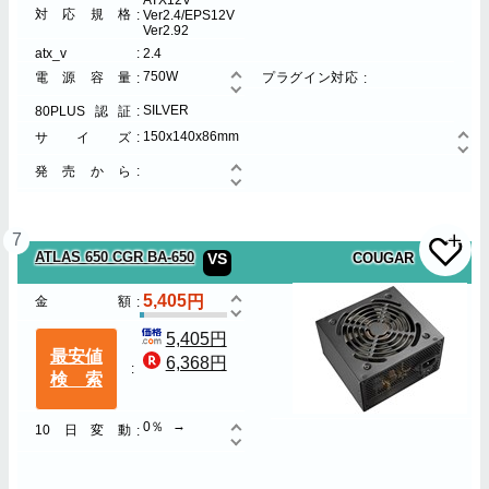
対応規格
Ver2.4/EPS12V
Ver2.92
atx_v
2.4
750W
電源容量
プラグイン対応
SILVER
80PLUS認証
150x140x86mm
サイズ
発売から
7
ATLAS 650 CGR BA-650
VS
COUGAR
5,405
金額
5,405円
最安値
6,368円
検索
0％
10日変動