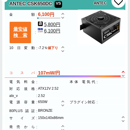
ANTEC CSK650DC
VS
ANTEC
6,100
金額
5,800円
最安値
6,100円
検索
10日変動
-7.2％
値下り
107mW/円
コスパ
電気料金
本体 電気代
ATX12V 2.52
対応規格
atx_v
2.52
650W
電源容量
プラグイン対応
BRONZE
80PLUS認証
150x140x86mm
サイズ
発売から