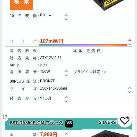
検索
0％
10日変動
107mW/円
コスパ
電気料金
本体 電気代
ATX12V 2.31
対応規格
atx_v
2.31
750W
○
電源容量
プラグイン対応
BRONZE
80PLUS認証
150x140x86mm
サイズ
発売から
51ヵ月
17
SST-DA850R-GM ブラック
VS
SILVERSTONE
7,980
金額