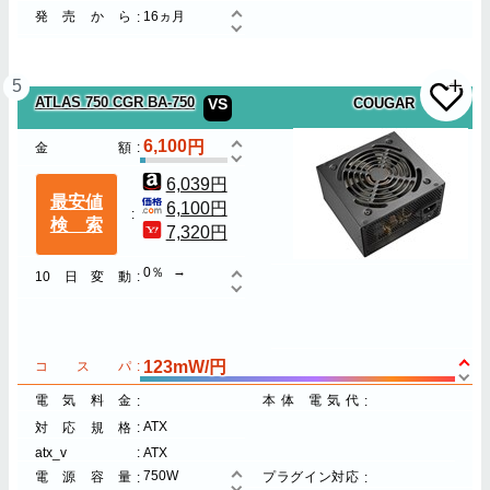
発売から
16ヵ月
5
ATLAS 750 CGR BA-750
VS
COUGAR
6,100
金額
6,039円
最安値
6,100円
検索
7,320円
0％
10日変動
123mW/円
コスパ
電気料金
本体 電気代
ATX
対応規格
atx_v
ATX
750W
電源容量
プラグイン対応