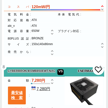
120mW/円
コスパ
電気料金
本体 電気代
ATX
対応規格
atx_v
ATX
650W
電源容量
プラグイン対応
BRONZE
80PLUS認証
150x140x86mm
サイズ
発売から
8
CYBERBRON III EMB850EWT-NAC
VS
ENERMAX
7,280
金額
7,280円
最安値
検索