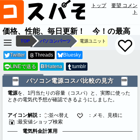
トップ
要望 コメン
ト
価格、性能、毎日更新！ 今！の最高
のコスパを見つけます
TOP
パソコンパーツ
電源ユニット
Twitter
Threads
Bluesky
LINEで送る
B!
Hatena
tumblr
LINE
URLコピー
パソコン電源コスパ比較の見方
電源
を、1円当たりの容量（コスパ）と、実際に使った
ときの電気代予想が確認できるようにしました。
アイコン解説：
:並べ替え
：メモ、見積に
:最安値ショップ検索
電気料金計算用