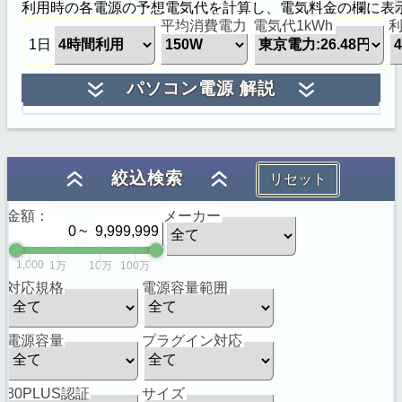
利用時の各電源の予想電気代を計算し、電気料金の欄に表
平均消費電力
電気代1kWh
1日
パソコン電源 解説
容量に対する負荷
20%
50%
Standard
80%
80%
Bronze
82%
85%
Silver
85%
88%
Gold
87%
90%
Platinum
90%
92%
Titanium
92%
94%
絞込検索
リセット
金額：
メーカー
~
1,000
1万
10万
100万
対応規格
電源容量範囲
電源容量
プラグイン対応
80PLUS認証
サイズ