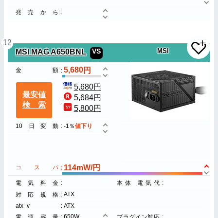
発売から
12
MSI MAG A650BNL
VS
MSI
5,680
金額
5,680円
最安値
5,684円
検索
5,800円
10日変動
-1％
値下り
114mW/円
コスパ
電気料金
本体 電気代
ATX
対応規格
atx_v
ATX
650W
電源容量
プラグイン対応