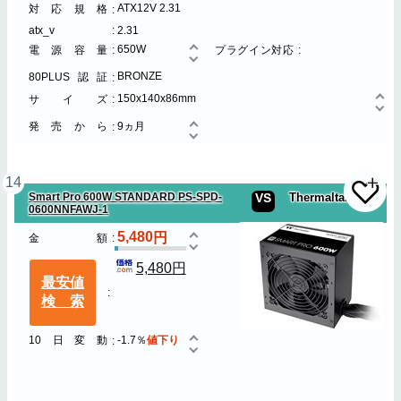
ATX12V 2.31
対応規格
atx_v
2.31
650W
電源容量
プラグイン対応
BRONZE
80PLUS認証
150x140x86mm
サイズ
発売から
9ヵ月
14
Smart Pro 600W STANDARD PS-SPD-
VS
Thermaltake
0600NNFAWJ-1
5,480
金額
5,480円
最安値
検索
10日変動
-1.7％
値下り