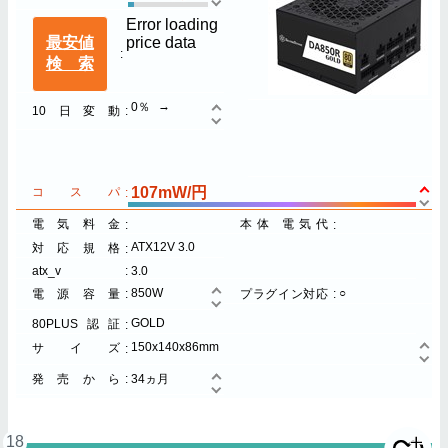
Error loading
最安値
price data
検索
0％
10日変動
107mW/円
コスパ
電気料金
本体 電気代
ATX12V 3.0
対応規格
atx_v
3.0
850W
○
電源容量
プラグイン対応
GOLD
80PLUS認証
150x140x86mm
サイズ
発売から
34ヵ月
18