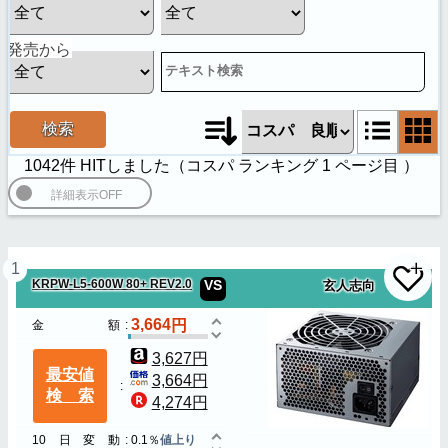
発売から
検索
1042件 HITしました（
コスパ ランキング
1
ページ目 ）
1
KRPW-L5-600W 80+ REV2.0
VS
玄人志向
3,664
金額
3,627円
最安値
3,664円
検索
4,274円
10日変動
0.1％
値上り