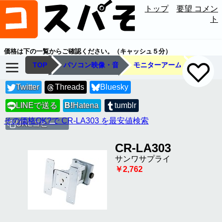
トップ
要望 コメン
ト
価格は下の一覧からご確認ください。（キャッシュ５分）
TOP
パソコン映像・音
モニターアーム
Twitter
Threads
Bluesky
LINEで送る
B!
Hatena
tumblr
LINE
その価格OK?で CR-LA303 を最安値検索
URLコピー
CR-LA303
サンワサプライ
￥2,762