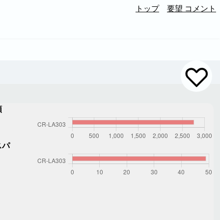
トップ
要望 コメント
額
スパ