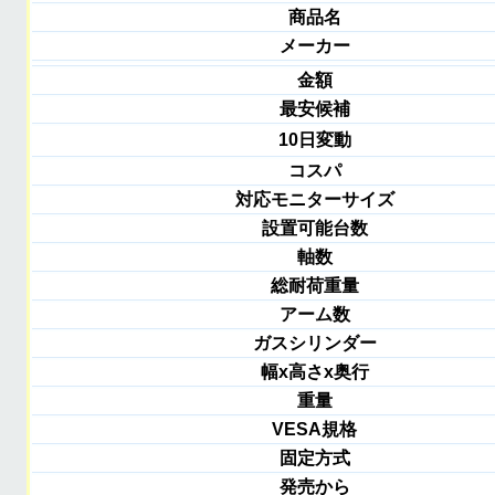
商品名
メーカー
金額
最安候補
10日変動
コスパ
対応モニターサイズ
設置可能台数
軸数
総耐荷重量
アーム数
ガスシリンダー
幅x高さx奥行
重量
VESA規格
固定方式
発売から