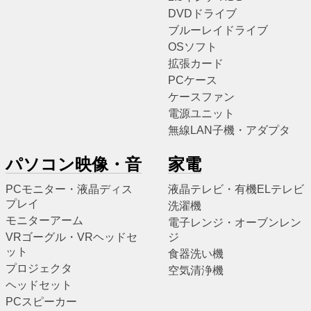
DVDドライブ
ブルーレイドライブ
OSソフト
拡張カード
PCケース
ケースファン
電源ユニット
無線LAN子機・アダプタ
パソコン映像・音
家電
PCモニター・液晶ディス
液晶テレビ・有機ELテレビ
プレイ
洗濯機
モニターアーム
電子レンジ・オーブンレン
VRゴーグル・VRヘッドセ
ジ
ット
食器洗い機
プロジェクタ
空気清浄機
ヘッドセット
PCスピーカー