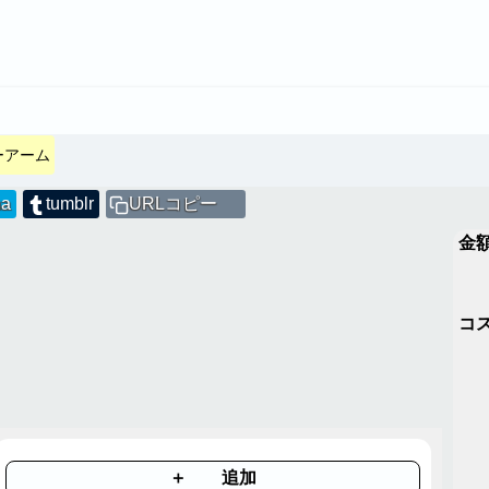
ーアーム
na
tumblr
URLコピー
金
コ
＋ 追加