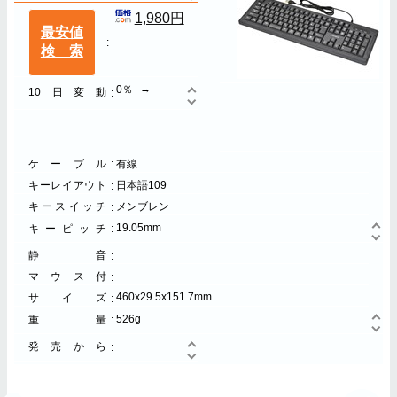
1,980円
最安値
検索
0％
10日変動
ケーブル
有線
キーレイアウト
日本語109
キースイッチ
メンブレン
19.05mm
キーピッチ
静音
マウス付
460x29.5x151.7mm
サイズ
526g
重量
発売から