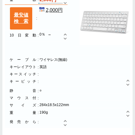
2,000円
最安値
検索
0％
10日変動
ケーブル
ワイヤレス(無線)
キーレイアウト
英語
キースイッチ
キーピッチ
○
静音
マウス付
284x18.5x122mm
サイズ
190g
重量
発売から