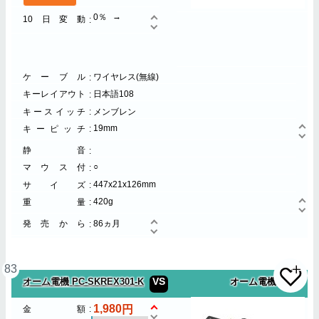
0％
10日変動
ケーブル
ワイヤレス(無線)
キーレイアウト
日本語108
キースイッチ
メンブレン
19mm
キーピッチ
静音
○
マウス付
447x21x126mm
サイズ
420g
重量
発売から
86ヵ月
83
VS
オーム電機 PC-SKREX301-K
オーム電機
1,980
金額