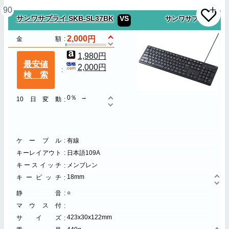
90
サンワサプライ SKB-SL37BK
VS
サンワサプライ
2,000
金額
1,980円
最安値
2,000円
検索
0％
10日変動
ケーブル
有線
キーレイアウト
日本語109A
キースイッチ
メンブレン
18mm
キーピッチ
○
静音
マウス付
423x30x122mm
サイズ