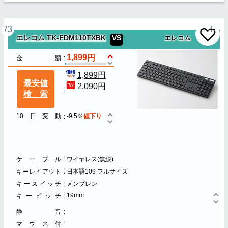
73
エレコム TK-FDM110TXBK
VS
エレコム
1,899
金額
1,899円
最安値
2,090円
検索
10日変動
-9.5％
値下り
ケーブル
ワイヤレス(無線)
キーレイアウト
日本語109 フルサイズ
キースイッチ
メンブレン
19mm
キーピッチ
静音
マウス付