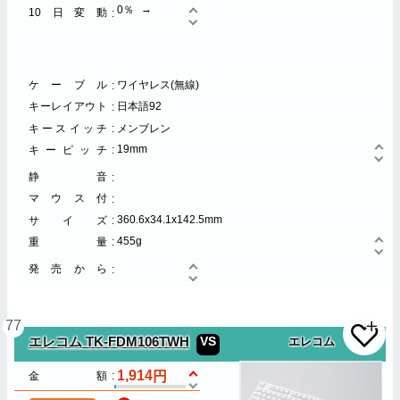
0％
10日変動
ケーブル
ワイヤレス(無線)
キーレイアウト
日本語92
キースイッチ
メンブレン
19mm
キーピッチ
静音
マウス付
360.6x34.1x142.5mm
サイズ
455g
重量
発売から
77
VS
エレコム TK-FDM106TWH
エレコム
1,914
金額