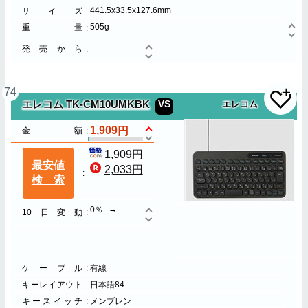
441.5x33.5x127.6mm
サイズ
505g
重量
発売から
74
VS
エレコム TK-CM10UMKBK
エレコム
1,909
金額
1,909円
最安値
2,033円
検索
0％
10日変動
ケーブル
有線
キーレイアウト
日本語84
キースイッチ
メンブレン