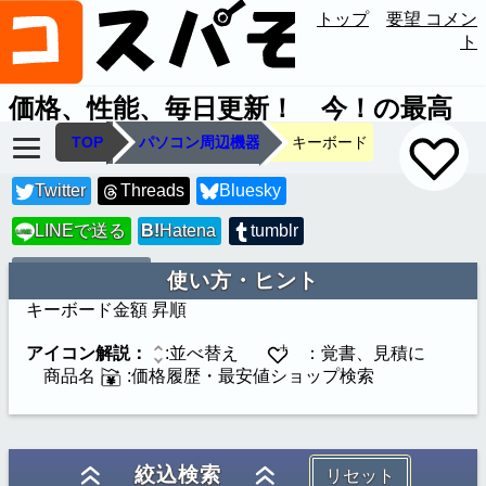
トップ
要望 コメン
ト
価格、性能、毎日更新！ 今！の最高
のコスパを見つけます
TOP
パソコン周辺機器
キーボード
Twitter
Threads
Bluesky
LINEで送る
B!
Hatena
tumblr
LINE
URLコピー
使い方・ヒント
キーボード
金額 昇順
アイコン解説：
:並べ替え
：覚書、見積に
商品名
:価格履歴・最安値ショップ検索
絞込検索
リセット