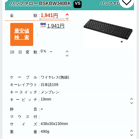
VS
バッファロー BSKBW340BK
バッファロー
1,941
金額
1,941円
最安値
検索
0％
10日変動
ケーブル
ワイヤレス(無線)
キーレイアウト
日本語109
キースイッチ
メンブレン
19mm
キーピッチ
○
静音
マウス付
438x30x130mm
サイズ
490g
重量