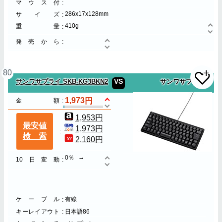
マウス付
286x17x128mm
サイズ
410g
重量
発売から
80
VS
サンワサプライ SKB-KG3BKN2
サンワサプライ
1,973
金額
1,953円
最安値
1,973円
検索
2,160円
0％
10日変動
ケーブル
有線
キーレイアウト
日本語86