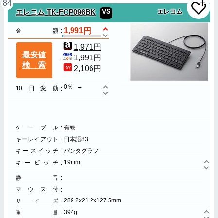
84
VS
エレコム TK-FCP096BK
エレコム
1,991
金額
1,971円
最安値
1,991円
検索
2,106円
0％
10日変動
ケーブル
有線
キーレイアウト
日本語83
キースイッチ
パンタグラフ
19mm
キーピッチ
静音
マウス付
289.2x21.2x127.5mm
サイズ
394g
重量