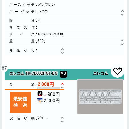
キースイッチ
メンブレン
19mm
キーピッチ
○
静音
マウス付
438x30x130mm
サイズ
510g
重量
発売から
87
VS
エレコム TK-CB03BPGF-EN
エレコム
2,000
金額
1,980円
最安値
2,000円
検索
0％
10日変動