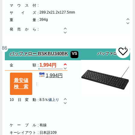
マウス付
289.2x21.2x127.5mm
サイズ
394g
重量
発売から
86
VS
バッファロー BSKBU340BK
バッファロー
1,994
金額
1,994円
最安値
検索
10日変動
8.5％
値上り
ケーブル
有線
キーレイアウト
日本語109