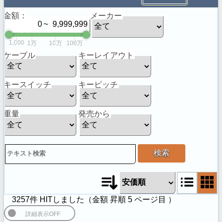
金額：
メーカー
~
1,000
1万
10万
100万
ケーブル
キーレイアウト
キースイッチ
キーピッチ
重量
発売から
検索
3257件 HITしました（
金額 昇順
5
ページ目 ）