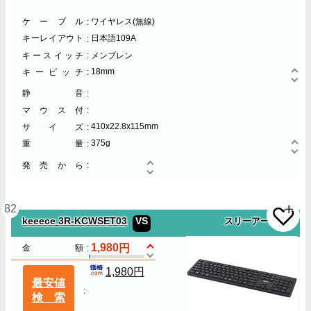
ケーブル
ワイヤレス(無線)
キーレイアウト
日本語109A
キースイッチ
メンブレン
18mm
キーピッチ
静音
マウス付
410x22.8x115mm
サイズ
375g
重量
発売から
82
keeece 3R-KCWSET03
VS
スリーアール
1,980
金額
1,980円
最安値
検索