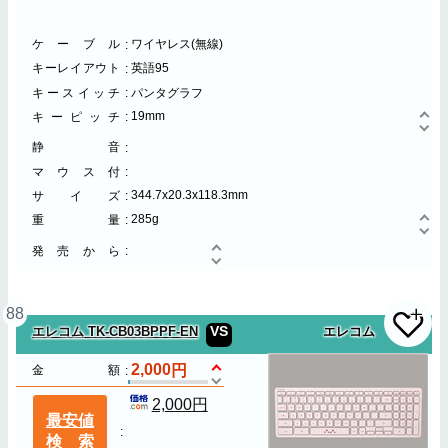
ケーブル
ワイヤレス(無線)
キーレイアウト
英語95
キースイッチ
パンタグラフ
19mm
キーピッチ
静音
マウス付
344.7x20.3x118.3mm
サイズ
285g
重量
発売から
88
VS
エレコム TK-CB03BPPF-EN
エレコム
2,000
金額
2,000円
最安値
検索