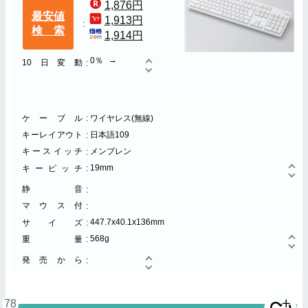
1,876円
最安値
1,913円
検索
1,914円
0％
10日変動
ケーブル
ワイヤレス(無線)
キーレイアウト
日本語109
キースイッチ
メンブレン
19mm
キーピッチ
静音
マウス付
447.7x40.1x136mm
サイズ
568g
重量
発売から
78