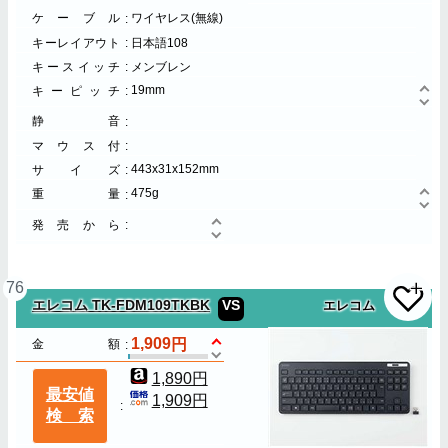
ケーブル
ワイヤレス(無線)
キーレイアウト
日本語108
キースイッチ
メンブレン
19mm
キーピッチ
静音
マウス付
443x31x152mm
サイズ
475g
重量
発売から
76
エレコム TK-FDM109TKBK
VS
エレコム
1,909
金額
1,890円
最安値
1,909円
検索