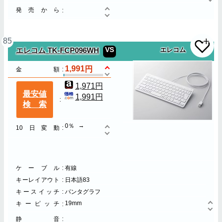
発売から
85
VS
エレコム TK-FCP096WH
エレコム
1,991
金額
1,971円
最安値
1,991円
検索
0％
10日変動
ケーブル
有線
キーレイアウト
日本語83
キースイッチ
パンタグラフ
19mm
キーピッチ
静音