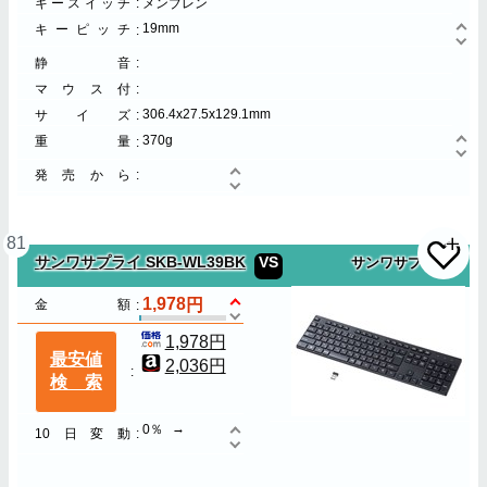
キースイッチ
メンブレン
19mm
キーピッチ
静音
マウス付
306.4x27.5x129.1mm
サイズ
370g
重量
発売から
81
サンワサプライ SKB-WL39BK
VS
サンワサプライ
1,978
金額
1,978円
最安値
2,036円
検索
0％
10日変動