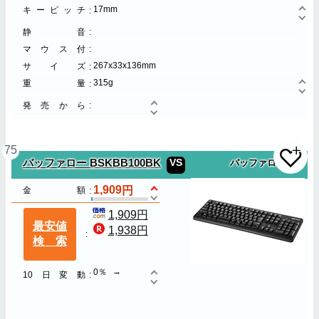
17mm
キーピッチ
静音
マウス付
267x33x136mm
サイズ
315g
重量
発売から
75
VS
バッファロー BSKBB100BK
バッファロー
1,909
金額
1,909円
最安値
1,938円
検索
0％
10日変動