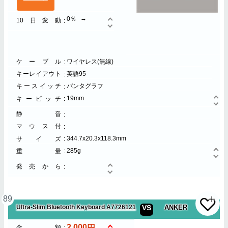
0％
10日変動
ケーブル
ワイヤレス(無線)
キーレイアウト
英語95
キースイッチ
パンタグラフ
19mm
キーピッチ
静音
マウス付
344.7x20.3x118.3mm
サイズ
285g
重量
発売から
89
Ultra-Slim Bluetooth Keyboard A7726121
VS
ANKER
2,000
金額