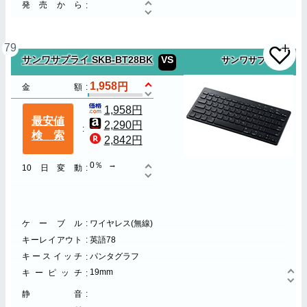
発売から
79
サンワサプライ SKB-BT28BK
VS
サンワサプライ
1,958
金額
1,958円
最安値
2,290円
検索
2,842円
0％
10日変動
ケーブル
ワイヤレス(無線)
キーレイアウト
英語78
キースイッチ
パンタグラフ
19mm
キーピッチ
静音