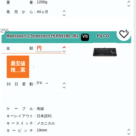
1200g
重量
発売から
44ヵ月
3255
Majestouch 2 Tenkeyless FKBN91ML JB2
VS
FILCO
金額
最安値
検索
0％
10日変動
ケーブル
有線
キーレイアウト
日本語91
キースイッチ
メカニカル
19mm
キーピッチ