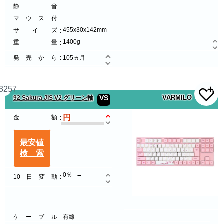
静音
マウス付
455x30x142mm
サイズ
1400g
重量
発売から
105ヵ月
3257
VS
VARMILO
92 Sakura JIS V2 グリーン軸
金額
最安値
検索
0％
10日変動
ケーブル
有線