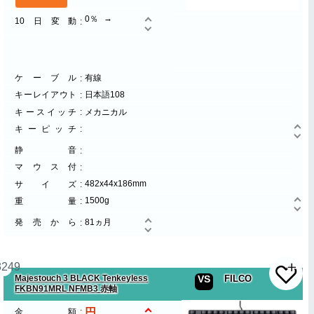
0％
10日変動
ケーブル
有線
キーレイアウト
日本語108
キースイッチ
メカニカル
キーピッチ
静音
マウス付
482x44x186mm
サイズ
1500g
重量
発売から
81ヵ月
3249
Majestouch 3 BLACK Tenkeyless
VS
FILCO
FKBN91MRL NFMB3 赤軸
金額