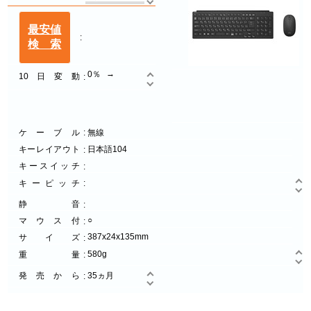
最安値
検索
0％
10日変動
ケーブル
無線
キーレイアウト
日本語104
キースイッチ
キーピッチ
静音
○
マウス付
387x24x135mm
サイズ
580g
重量
発売から
35ヵ月