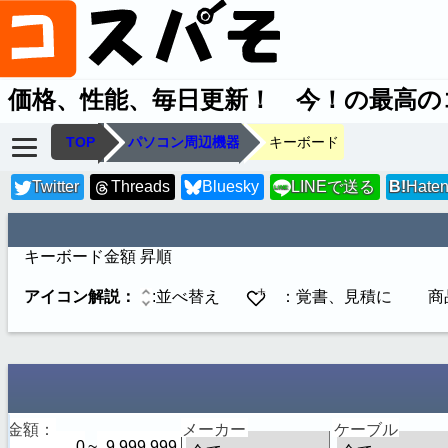
価格、性能、毎日更新！ 今！の最高の
TOP
パソコン周辺機器
キーボード
Twitter
Threads
Bluesky
LINEで送る
B!
Hate
LINE
キーボード
金額 昇順
アイコン解説：
:並べ替え
：覚書、見積に 商
金額：
メーカー
ケーブル
~