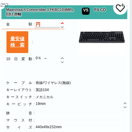
3252
Majestouch Convertible 3 FKBC104MRL
VS
FILCO
EB3 赤軸
金額
最安値
検索
0％
10日変動
ケーブル
有線/ワイヤレス(無線)
キーレイアウト
英語104
キースイッチ
メカニカル
19mm
キーピッチ
静音
マウス付
440x49x152mm
サイズ