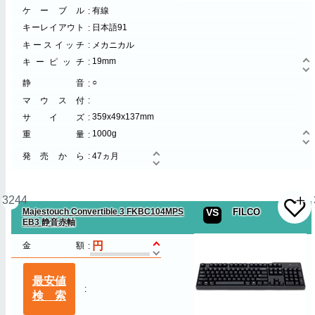
ケーブル
有線
キーレイアウト
日本語91
キースイッチ
メカニカル
19mm
キーピッチ
○
静音
マウス付
359x49x137mm
サイズ
1000g
重量
発売から
47ヵ月
3244
Majestouch Convertible 3 FKBC104MPS
VS
FILCO
EB3 静音赤軸
金額
最安値
検索