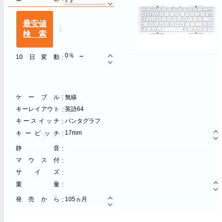
最安値
検索
0％
10日変動
ケーブル
無線
キーレイアウト
英語64
キースイッチ
パンタグラフ
17mm
キーピッチ
静音
マウス付
サイズ
重量
発売から
105ヵ月