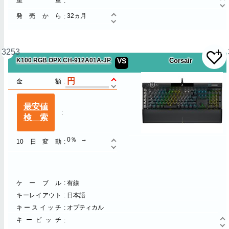
重量
発売から
32ヵ月
3253
K100 RGB OPX CH-912A01A-JP
VS
Corsair
金額
最安値
検索
0％
10日変動
ケーブル
有線
キーレイアウト
日本語
キースイッチ
オプティカル
キーピッチ