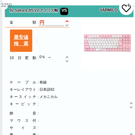
3250
VS
VARMILO
92 Sakura JIS V2 アイリス軸
金額
最安値
検索
0％
10日変動
ケーブル
有線
キーレイアウト
日本語92
キースイッチ
メカニカル
キーピッチ
静音
マウス付
サイズ