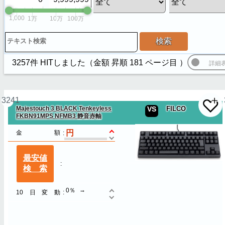
1,000
1万
10万
100万
検索
3257件 HITしました（
金額 昇順
181
ページ目 ）
3241
Majestouch 3 BLACK Tenkeyless
VS
FILCO
FKBN91MPS NFMB3 静音赤軸
金額
最安値
検索
0％
10日変動