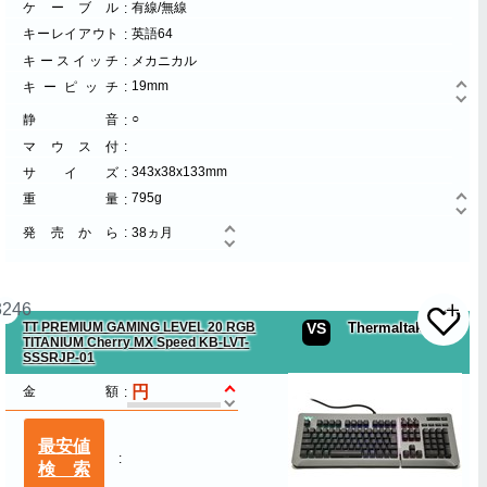
ケーブル
有線/無線
キーレイアウト
英語64
キースイッチ
メカニカル
19mm
キーピッチ
○
静音
マウス付
343x38x133mm
サイズ
795g
重量
発売から
38ヵ月
3246
TT PREMIUM GAMING LEVEL 20 RGB
VS
Thermaltake
TITANIUM Cherry MX Speed KB-LVT-
SSSRJP-01
金額
最安値
検索