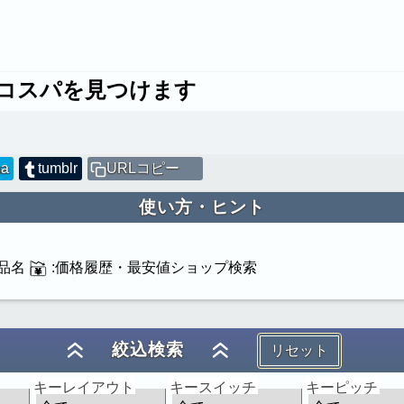
コスパを見つけます
na
tumblr
URLコピー
使い方・ヒント
品名
:価格履歴・最安値ショップ検索
絞込検索
リセット
キーレイアウト
キースイッチ
キーピッチ