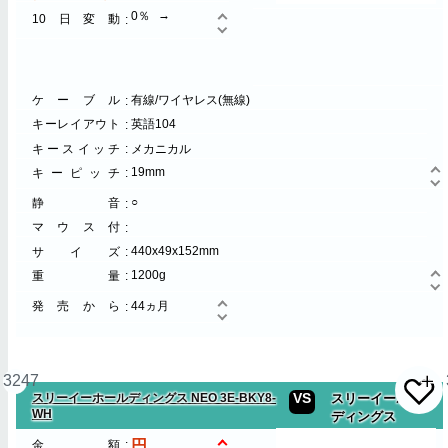
0％
10日変動
ケーブル
有線/ワイヤレス(無線)
キーレイアウト
英語104
キースイッチ
メカニカル
19mm
キーピッチ
○
静音
マウス付
440x49x152mm
サイズ
1200g
重量
発売から
44ヵ月
3247
VS
スリーイーホールディングス NEO 3E-BKY8-
スリーイーホール
WH
ディングス
金額