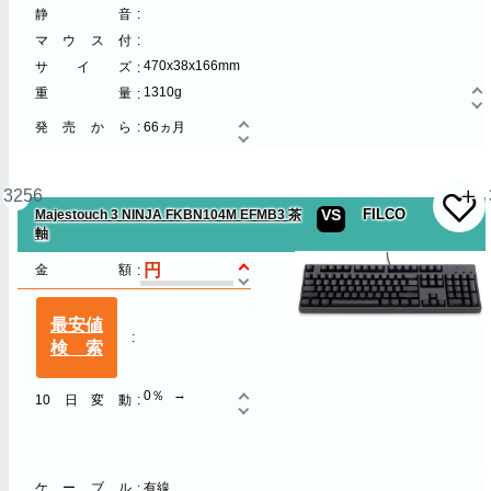
静音
マウス付
470x38x166mm
サイズ
1310g
重量
発売から
66ヵ月
3256
VS
FILCO
Majestouch 3 NINJA FKBN104M EFMB3 茶
軸
金額
最安値
検索
0％
10日変動
ケーブル
有線