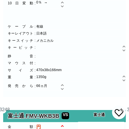
0％
10日変動
ケーブル
有線
キーレイアウト
日本語
キースイッチ
メカニカル
キーピッチ
静音
マウス付
470x38x166mm
サイズ
1350g
重量
発売から
66ヵ月
3248
VS
富士通
富士通 FMV-WKB3B
金額