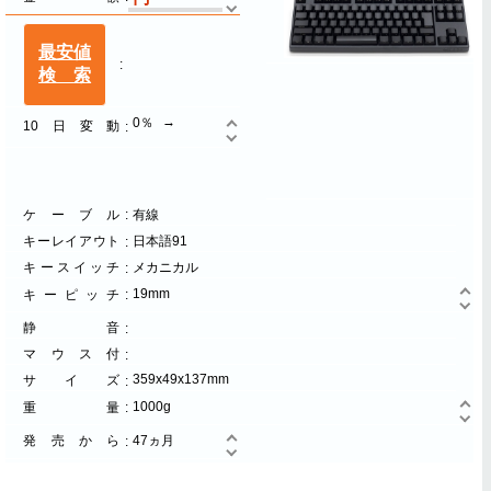
最安値
検索
0％
10日変動
ケーブル
有線
キーレイアウト
日本語91
キースイッチ
メカニカル
19mm
キーピッチ
静音
マウス付
359x49x137mm
サイズ
1000g
重量
発売から
47ヵ月