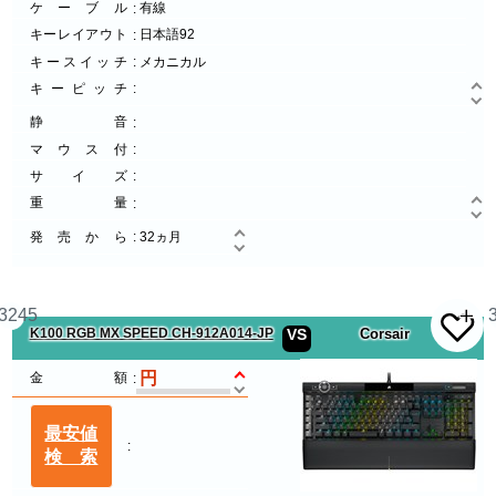
ケーブル
有線
キーレイアウト
日本語92
キースイッチ
メカニカル
キーピッチ
静音
マウス付
サイズ
重量
発売から
32ヵ月
3245
K100 RGB MX SPEED CH-912A014-JP
VS
Corsair
金額
最安値
検索