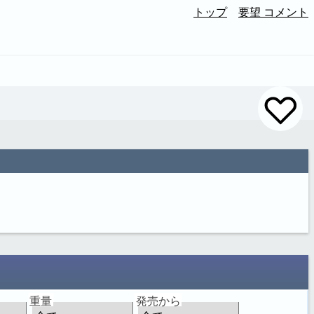
トップ
要望 コメント
重量
発売から