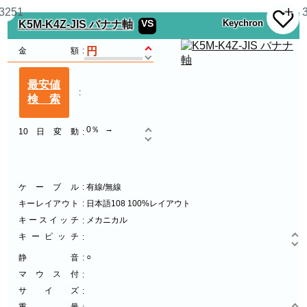
3251
VS
Keychron
K5M-K4Z-JIS バナナ軸
金額
最安値
検索
0％
10日変動
ケーブル
有線/無線
キーレイアウト
日本語108 100%レイアウト
キースイッチ
メカニカル
キーピッチ
○
静音
マウス付
サイズ