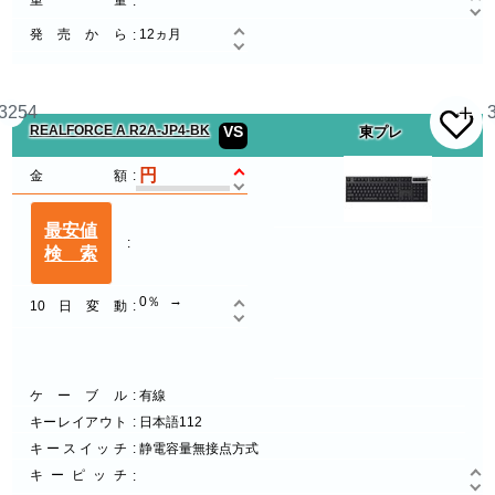
重量
発売から
12ヵ月
3254
REALFORCE A R2A-JP4-BK
VS
東プレ
金額
最安値
検索
0％
10日変動
ケーブル
有線
キーレイアウト
日本語112
キースイッチ
静電容量無接点方式
キーピッチ