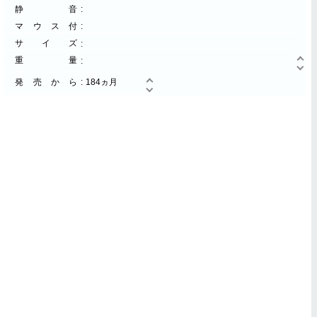
静音
マウス付
サイズ
重量
発売から
184ヵ月