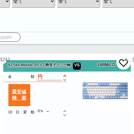
3242
VS
VARMILO
92 Sea Melody JIS V2 静音デイジー軸
金額
最安値
検索
0％
10日変動