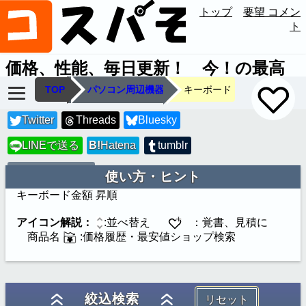
トップ
要望 コメン
ト
価格、性能、毎日更新！ 今！の最高
のコスパを見つけます
TOP
パソコン周辺機器
キーボード
Twitter
Threads
Bluesky
LINEで送る
B!
Hatena
tumblr
LINE
URLコピー
使い方・ヒント
キーボード
金額 昇順
アイコン解説：
:並べ替え
：覚書、見積に
商品名
:価格履歴・最安値ショップ検索
絞込検索
リセット