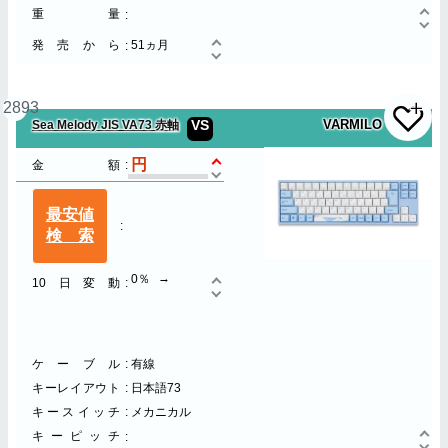
重量
発売から
51ヵ月
2893
VS
VARMILO
Sea Melody JIS VA73 赤軸
金額
最安値
検索
0％
10日変動
ケーブル
有線
キーレイアウト
日本語73
キースイッチ
メカニカル
キーピッチ