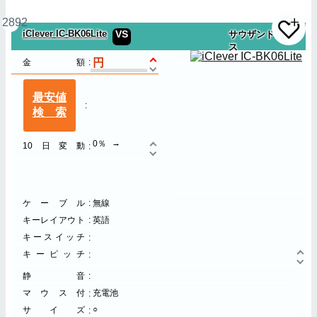
2892
iClever IC-BK06Lite
VS
サウザンドショア
ス
金額
最安値
検索
0％
10日変動
ケーブル
無線
キーレイアウト
英語
キースイッチ
キーピッチ
静音
マウス付
充電池
○
サイズ