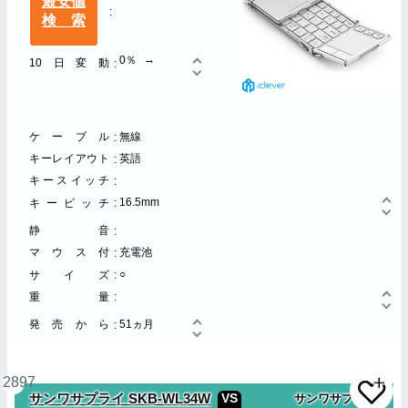
最安値
検索
0％
10日変動
ケーブル
無線
キーレイアウト
英語
キースイッチ
16.5mm
キーピッチ
静音
マウス付
充電池
○
サイズ
重量
発売から
51ヵ月
2897
VS
サンワサプライ SKB-WL34W
サンワサプライ