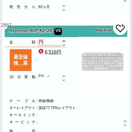
発売から
62ヵ月
2887
Keychron B1P-K2-US
VS
Keychron
金額
6,516円
最安値
検索
0％
10日変動
ケーブル
有線/無線
キーレイアウト
英語77 75%レイアウト
キースイッチ
キーピッチ
静音