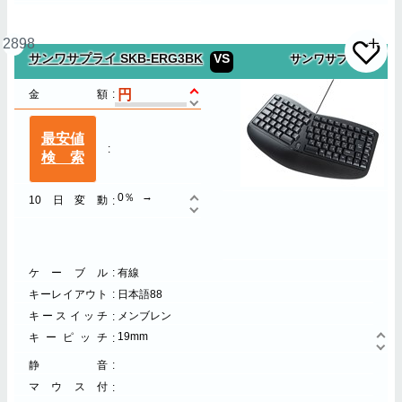
2898
サンワサプライ SKB-ERG3BK
VS
サンワサプライ
金額
最安値
検索
0％
10日変動
ケーブル
有線
キーレイアウト
日本語88
キースイッチ
メンブレン
19mm
キーピッチ
静音
マウス付