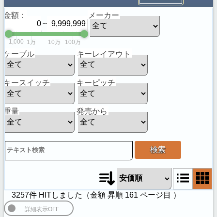
金額：
メーカー
~
1,000
1万
10万
100万
ケーブル
キーレイアウト
キースイッチ
キーピッチ
重量
発売から
検索
3257件 HITしました（
金額 昇順
161
ページ目 ）