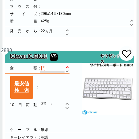
マウス付
296x14.5x130mm
サイズ
425g
重量
発売から
22ヵ月
2888
iClever IC-BK01
VS
サウザンドショア
ス
金額
最安値
検索
0％
10日変動
ケーブル
無線
キーレイアウト
英語