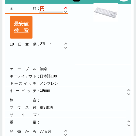
金額
最安値
検索
0％
10日変動
ケーブル
無線
キーレイアウト
日本語109
キースイッチ
メンブレン
19mm
キーピッチ
静音
マウス付
単3電池
サイズ
重量
発売から
77ヵ月