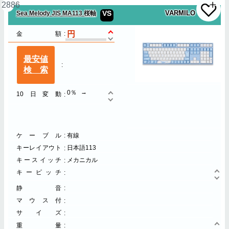
2886
VS
VARMILO
Sea Melody JIS MA113 桜軸
金額
最安値
検索
0％
10日変動
ケーブル
有線
キーレイアウト
日本語113
キースイッチ
メカニカル
キーピッチ
静音
マウス付
サイズ
重量