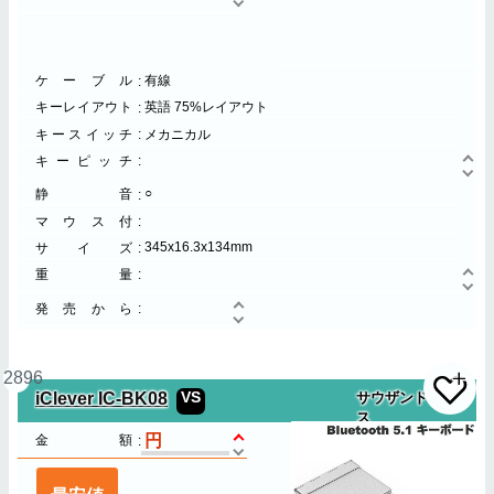
ケーブル
有線
キーレイアウト
英語 75%レイアウト
キースイッチ
メカニカル
キーピッチ
○
静音
マウス付
345x16.3x134mm
サイズ
重量
発売から
2896
iClever IC-BK08
VS
サウザンドショア
ス
金額