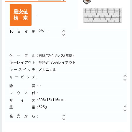
最安値
検索
0％
10日変動
ケーブル
有線/ワイヤレス(無線)
キーレイアウト
英語84 75%レイアウト
キースイッチ
メカニカル
キーピッチ
○
静音
マウス付
306x15x116mm
サイズ
525g
重量
発売から