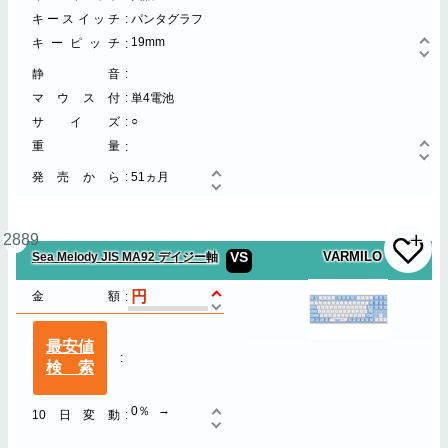
キースイッチ
パンタグラフ
19mm
キーピッチ
静音
マウス付
単4電池
○
サイズ
重量
発売から
51ヵ月
2889
VS
VARMILO
Sea Melody JIS MA92 デイジー軸
金額
最安値
検索
0％
10日変動