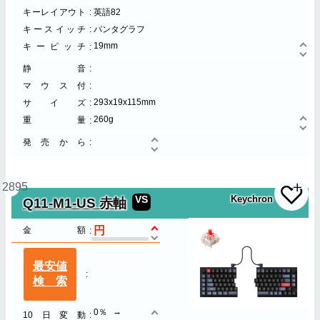
キーレイアウト
英語82
キースイッチ
パンタグラフ
19mm
キーピッチ
静音
マウス付
293x19x115mm
サイズ
260g
重量
発売から
2895
VS
Keychron
Q11-M1-US 赤軸
金額
最安値
検索
0％
10日変動