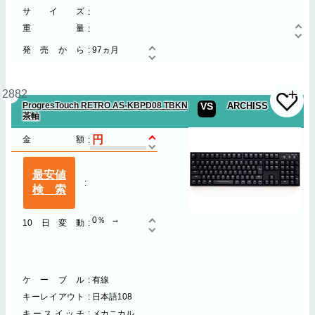
サイズ
重量
発売から
97ヵ月
2882
ProgresTouch RETRO AS-KBPD08 TBKN
VS
ARCHISS
茶軸
金額
最安値
検索
0％
10日変動
ケーブル
有線
キーレイアウト
日本語108
キースイッチ
メカニカル