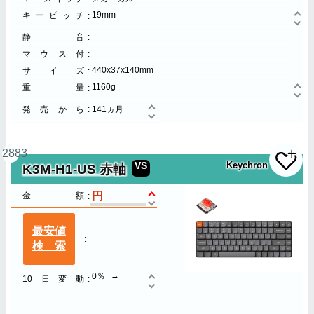
19mm
キーピッチ
静音
マウス付
440x37x140mm
サイズ
1160g
重量
発売から
141ヵ月
2883
VS
Keychron
K3M-H1-US 赤軸
金額
最安値
検索
0％
10日変動