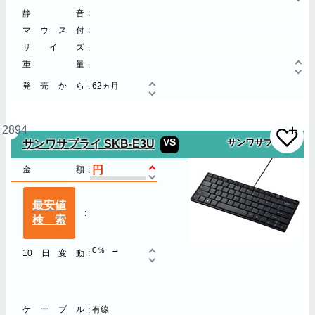
静音
マウス付
サイズ
重量
発売から
62ヵ月
2894
VS
サンワサプライ SKB-E3U
サンワサプライ
金額
最安値
検索
0％
10日変動
ケーブル
有線