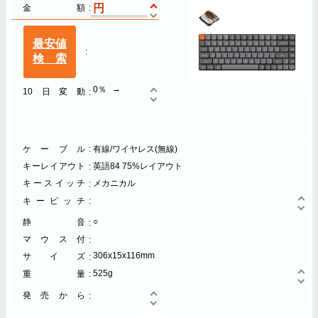
金額
最安値
検索
0％
10日変動
ケーブル
有線/ワイヤレス(無線)
キーレイアウト
英語84 75%レイアウト
キースイッチ
メカニカル
キーピッチ
○
静音
マウス付
306x15x116mm
サイズ
525g
重量
発売から