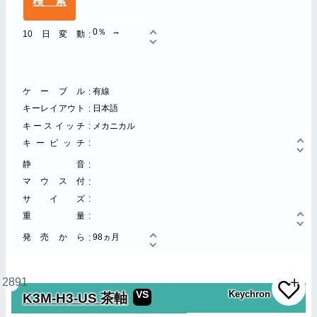
検索
0％
10日変動
ケーブル
有線
キーレイアウト
日本語
キースイッチ
メカニカル
キーピッチ
静音
マウス付
サイズ
重量
発売から
98ヵ月
2891
VS
Keychron
K3M-H3-US 茶軸