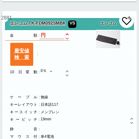
2881
エレコム TK-FDM092SMBK
VS
エレコム
金額
最安値
検索
0％
10日変動
ケーブル
無線
キーレイアウト
日本語117
キースイッチ
メンブレン
19mm
キーピッチ
静音
マウス付
単4電池