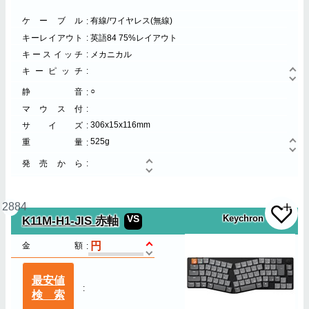
ケーブル
有線/ワイヤレス(無線)
キーレイアウト
英語84 75%レイアウト
キースイッチ
メカニカル
キーピッチ
○
静音
マウス付
306x15x116mm
サイズ
525g
重量
発売から
2884
VS
Keychron
K11M-H1-JIS 赤軸
金額
最安値
検索