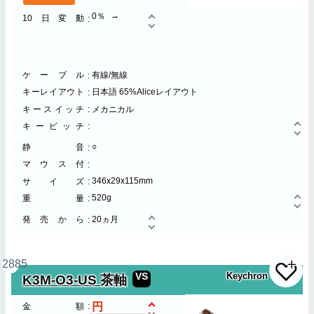
0％
10日変動
ケーブル
有線/無線
キーレイアウト
日本語 65%Aliceレイアウト
キースイッチ
メカニカル
キーピッチ
○
静音
マウス付
346x29x115mm
サイズ
520g
重量
発売から
20ヵ月
2885
VS
Keychron
K3M-O3-US 茶軸
金額