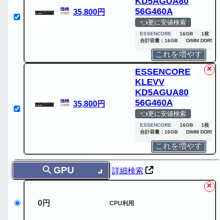
KD5AGUA80
56G460A
35,800円
👈更に安値検索
ESSENCORE
16GB
1枚
合計容量：16GB
DIMM DDR5 
これを増やす
✕
ESSENCORE
KLEVV
KD5AGUA80
56G460A
35,800円
👈更に安値検索
ESSENCORE
16GB
1枚
合計容量：16GB
DIMM DDR5 
これを増やす
GPU
詳細検索
✕
0円
CPU利用