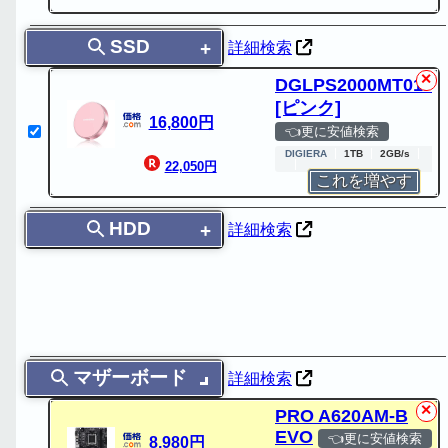
SSD
詳細検索
✕
DGLPS2000MT01PK
[ピンク]
16,800円
👈更に安値検索
DIGIERA
1TB
2GB/s
22,050円
これを増やす
HDD
詳細検索
マザーボード
詳細検索
✕
PRO A620AM-B
EVO
👈更に安値検索
8,980円