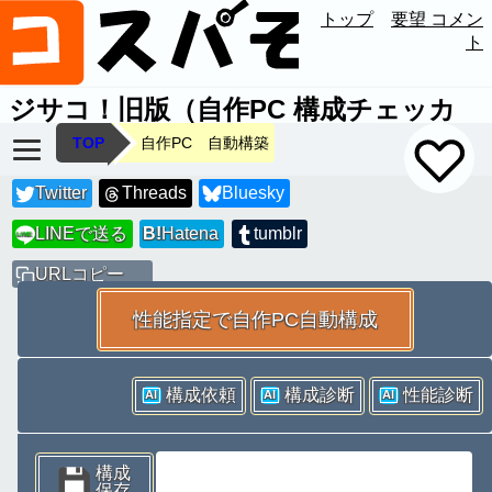
トップ
要望 コメン
ト
ジサコ！旧版（自作PC 構成チェッカ
ー）
Ver.1.992
TOP
自作PC 自動構築
Twitter
Threads
Bluesky
LINEで送る
B!
Hatena
tumblr
LINE
URLコピー
性能指定で自作PC自動構成
構成依頼
構成診断
性能診断
AI
AI
AI
構成
保存