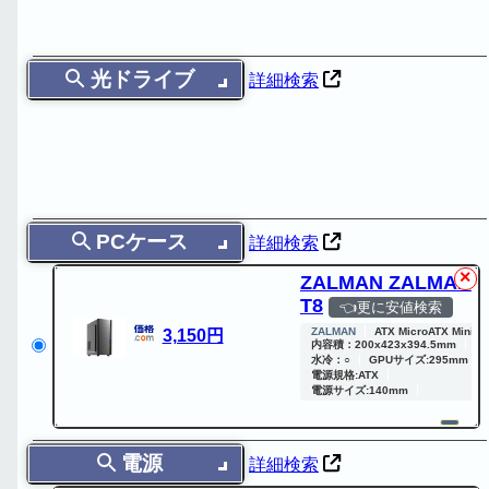
光ドライブ
詳細検索
PCケース
詳細検索
✕
ZALMAN ZALMAN
T8
👈更に安値検索
ZALMAN
ATX MicroATX Mini-IT
3,150円
内容積：200x423x394.5mm
水冷：○
GPUサイズ:295mm
電源規格:ATX
電源サイズ:140mm
電源
詳細検索