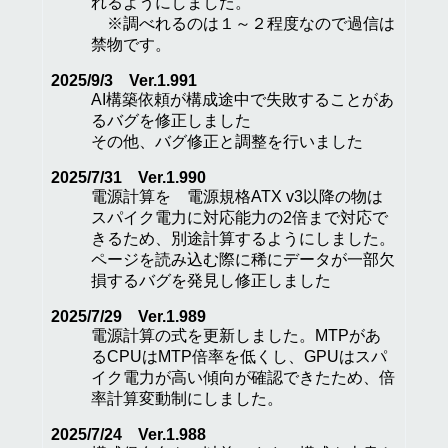
れるようにしました。
※調べれるのは１～２程度なので過信は
禁物です。
2025/9/3 Ver.1.991
AI構築依頼が構成途中で失敗することがあ
るバグを修正しました
その他、バグ修正と調整を行いました
2025/7/31 Ver.1.990
電源計算を 電源規格ATX v3以降の物は
スパイク電力に対応能力の2倍まで対応で
きるため、別途計算するようにしました。
ページを読み込む際に稀にデータが一部欠
損するバグを発見し修正しました
2025/7/29 Ver.1.989
電源計算の式を更新しました。MTPがあ
るCPUはMTP倍率を低くし、GPUはスパ
イク電力が高い傾向が確認できたため、倍
率計算変動制にしました。
2025/7/24 Ver.1.988