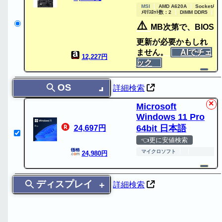
MSI
AMD A620A
SocketAM
ﾒﾓﾘｽﾛｯﾄ数：2
DIMM DDR5
RA
⚠️
MB次第で、BIOS
更新が必要かもしれ
ません。
AIでチェ
12,227円
ック
OS
詳細検索
✕
Microsoft
Windows 11 Pro
64bit 日本語
24,697円
👈更に安値検索
マイクロソフト
24,980円
ディスプレイ
詳細検索