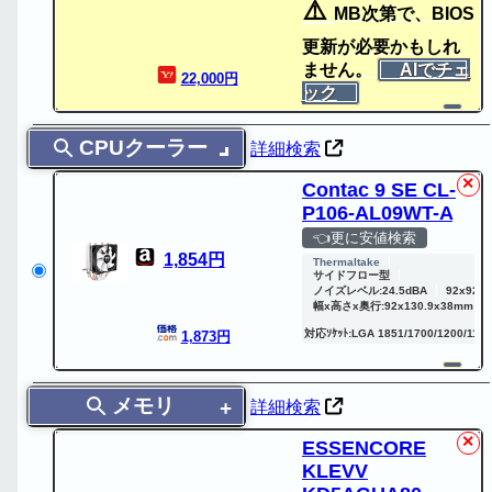
⚠️
MB次第で、BIOS
更新が必要かもしれ
ません。
AIでチェ
22,000円
ック
CPUクーラー
詳細検索
✕
Contac 9 SE CL-
P106-AL09WT-A
👈更に安値検索
1,854円
Thermaltake
サイドフロー型
ノイズレベル:24.5dBA
92x92x
幅x高さx奥行:92x130.9x38mm
対応ｿｹｯﾄ:LGA 1851/1700/1200/115
1,873円
メモリ
詳細検索
✕
ESSENCORE
KLEVV