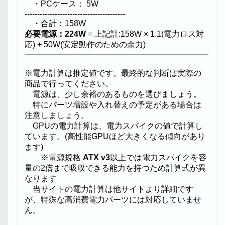
・PCケース： 5W
----------------------------------------
・合計：158W
必要電源：224W
= 上記計:158W × 1.1(電力ロス対
応) + 50W(安定動作のための余力)
※電力計算は推定値です。最終的な判断は実際の
商品で行ってください。
電源は、少し余裕のあるものを選びましょう。
特にパーツ増設や入れ替えの予定がある場合は
注意しましょう。
GPUの電力計算は、電力スパイクの値で計算し
ています。(高性能GPUほど大きくなる傾向があり
ます)
※電源規格
ATX v3
以上では電力スパイクを容
量の2倍まで吸収できる能力を持つため計算式が異
なります
当サイトの電力計算は他サイトより詳細です
が、特殊な高消費電力パーツには対応していませ
ん。