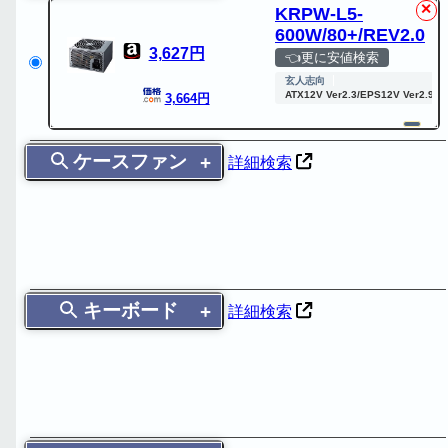
✕
KRPW-L5-
600W/80+/REV2.0
3,627円
👈更に安値検索
玄人志向
ATX12V Ver2.3/EPS12V Ver2.91
3,664円
ケースファン
詳細検索
キーボード
詳細検索