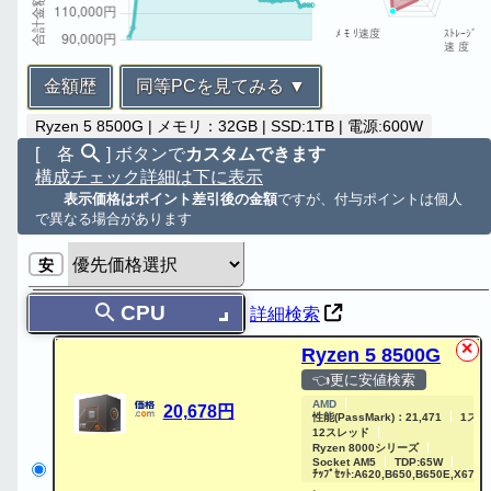
金額歴
同等PCを見てみる ▼
Ryzen 5 8500G | メモリ：32GB | SSD:1TB | 電源:600W
[ 各
] ボタンで
カスタムできます
構成チェック詳細は下に表示
表示価格はポイント差引後の金額
ですが、付与ポイントは個人
で異なる場合があります
安
CPU
詳細検索
✕
Ryzen 5 8500G
👈更に安値検索
AMD
20,678円
性能(PassMark)：21,471
1スレッ
12スレッド
Ryzen 8000シリーズ
Socket AM5
TDP:65W
ﾁｯﾌﾟｾｯﾄ:A620,B650,B650E,X670,