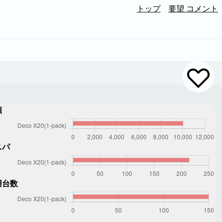
トップ
要望 コメント
額
スパ
用台数