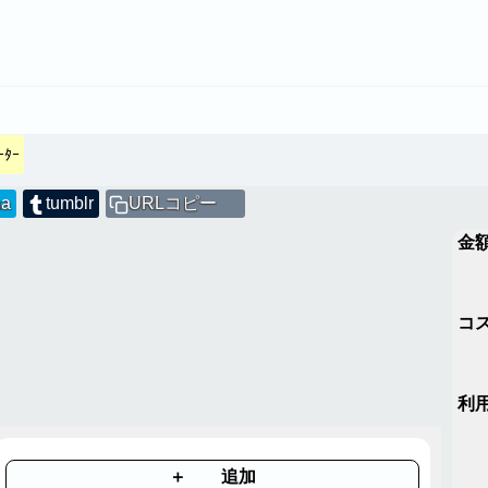
ﾀｰ
na
tumblr
URLコピー
金
コ
利
＋ 追加