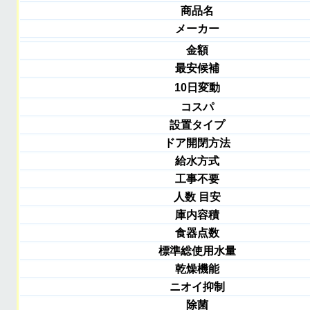
商品名
メーカー
金額
最安候補
10日変動
コスパ
設置タイプ
ドア開閉方法
給水方式
工事不要
人数 目安
庫内容積
食器点数
標準総使用水量
乾燥機能
ニオイ抑制
除菌