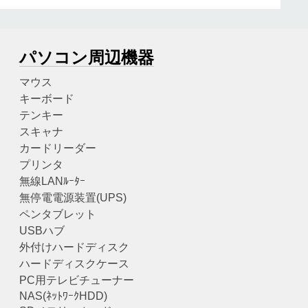
パソコン周辺機器
マウス
キーボード
テンキー
スキャナ
カードリーダー
プリンタ
無線LANﾙｰﾀｰ
無停電電源装置(UPS)
ペンタブレット
USBハブ
外付けハードディスク
ハードディスクケース
PC用テレビチューナー
NAS(ﾈｯﾄﾜｰｸHDD)