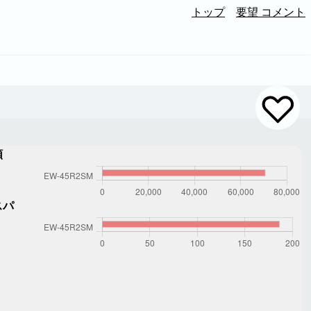
トップ
要望 コメント
額
スパ