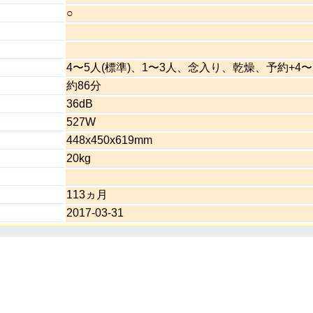
○
4〜5人(標準)、1〜3人、念入り、乾燥、予約+4
約86分
36dB
527W
448x450x619mm
20kg
113ヵ月
2017-03-31