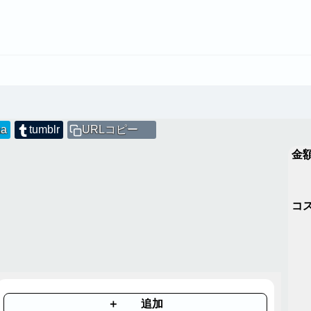
na
tumblr
URLコピー
金
コ
＋ 追加