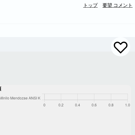
トップ
要望 コメント
額