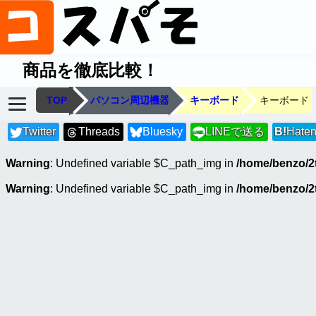
商品を徹底比較！
TOP
パソコン周辺機器
キーボード
キーボード
Twitter
Threads
Bluesky
LINEで送る
B!
Hate
LINE
Warning
: Undefined variable $C_path_img in
/home/benzo/2
Warning
: Undefined variable $C_path_img in
/home/benzo/2