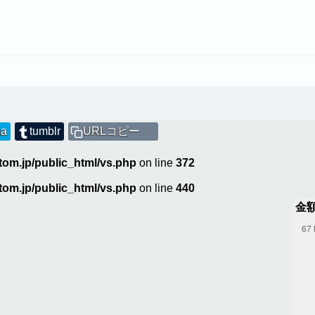
na
tumblr
URLコピー
tom.jp/public_html/vs.php
on line
372
tom.jp/public_html/vs.php
on line
440
金