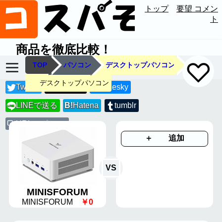
トップ
要望 コメン
ト
商品を徹底比較！
TOP
パソコン
デスクトップパソコン
デスクトップパソコン
Twitter
Threads
Bluesky
LINEで送る
B!
Hatena
tumblr
LINE
URLコピー
＋ 追加
VS
MINISFORUM
MINISFORUM
￥0