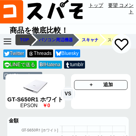
トップ
要望 コメン
ト
商品を徹底比較！
TOP
パソコン周辺機器
スキャナ
スキャナ
Twitter
Threads
Bluesky
LINEで送る
B!
Hatena
tumblr
LINE
URLコピー
＋ 追加
VS
GT-S650R1 ホワイト
EPSON
￥0
金額