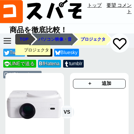
トップ
要望 コメン
ト
商品を徹底比較！
TOP
パソコン映像・音
プロジェクタ
プロジェクタ
Twitter
Threads
Bluesky
LINEで送る
B!
Hatena
tumblr
LINE
URLコピー
＋ 追加
VS