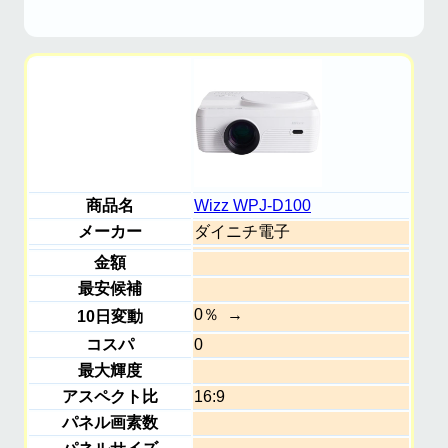
商品名
Wizz WPJ-D100
メーカー
ダイニチ電子
金額
最安候補
0％
10日変動
コスパ
0
最大輝度
アスペクト比
16:9
パネル画素数