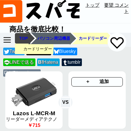
トップ
要望 コメン
ト
商品を徹底比較！
TOP
パソコン周辺機器
カードリーダー
カードリーダー
Twitter
Threads
Bluesky
LINEで送る
B!
Hatena
tumblr
LINE
URLコピー
＋ 追加
VS
Lazos L-MCR-M
リーダーメディアテクノ
￥715