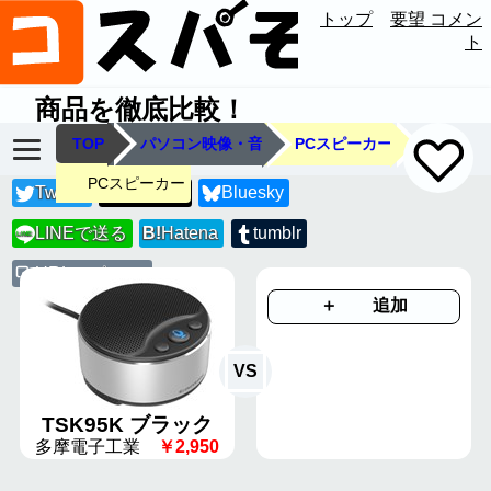
トップ
要望 コメン
ト
商品を徹底比較！
TOP
パソコン映像・音
PCスピーカー
PCスピーカー
Twitter
Threads
Bluesky
LINEで送る
B!
Hatena
tumblr
LINE
URLコピー
＋ 追加
VS
TSK95K ブラック
多摩電子工業
￥2,950