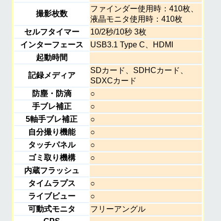
ファインダー使用時：410枚、
撮影枚数
液晶モニタ使用時：410枚
セルフタイマー
10/2秒/10秒 3枚
インターフェース
USB3.1 Type C、HDMI
起動時間
SDカード、SDHCカード、
記録メディア
SDXCカード
防塵・防滴
○
手ブレ補正
○
5軸手ブレ補正
○
自分撮り機能
○
タッチパネル
○
ゴミ取り機構
○
内蔵フラッシュ
タイムラプス
○
ライブビュー
○
可動式モニタ
フリーアングル