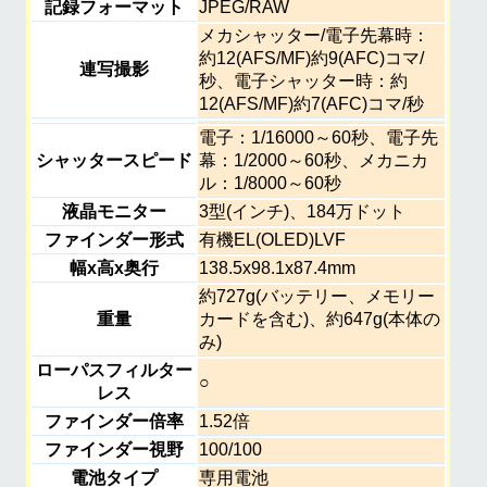
記録フォーマット
JPEG/RAW
メカシャッター/電子先幕時：
約12(AFS/MF)約9(AFC)コマ/
連写撮影
秒、電子シャッター時：約
12(AFS/MF)約7(AFC)コマ/秒
電子：1/16000～60秒、電子先
シャッタースピード
幕：1/2000～60秒、メカニカ
ル：1/8000～60秒
液晶モニター
3型(インチ)、184万ドット
ファインダー形式
有機EL(OLED)LVF
幅x高x奥行
138.5x98.1x87.4mm
約727g(バッテリー、メモリー
重量
カードを含む)、約647g(本体の
み)
ローパスフィルター
○
レス
ファインダー倍率
1.52倍
ファインダー視野
100/100
電池タイプ
専用電池