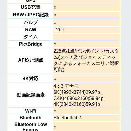
GPS
USB充電
○
RAW+JPEG記録
○
バルブ
○
RAW
12bit
タイム
PictBridge
○
225点/1点/ピンポイント/カスタ
ム(タッチ及びジョイスティッ
AFｾﾝｻｰ測点
クによるフォーカスエリア選択
可能)
4K対応
○
4：3 アナモ
6K(4992x3744)29.97p、
動画記録画素
C4K(4096x2160)59.94p、
4K(3840x2160)59.94p
Wi-Fi
○
Bluetooth
Bluetooth 4.2
Bluetooth Low
○
Energy