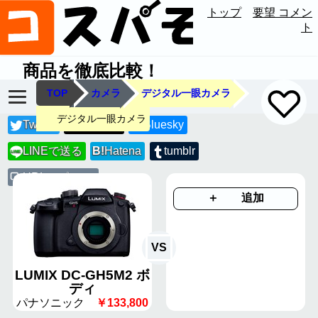
トップ
要望 コメン
ト
商品を徹底比較！
TOP
カメラ
デジタル一眼カメラ
デジタル一眼カメラ
Twitter
Threads
Bluesky
LINEで送る
B!
Hatena
tumblr
LINE
URLコピー
＋ 追加
VS
LUMIX DC-GH5M2 ボ
ディ
パナソニック
￥133,800