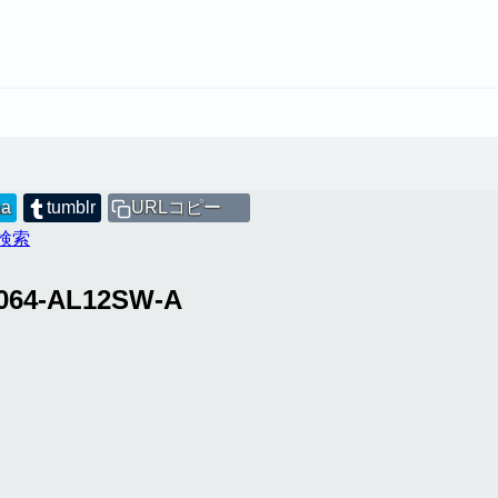
na
tumblr
URLコピー
値検索
064-AL12SW-A