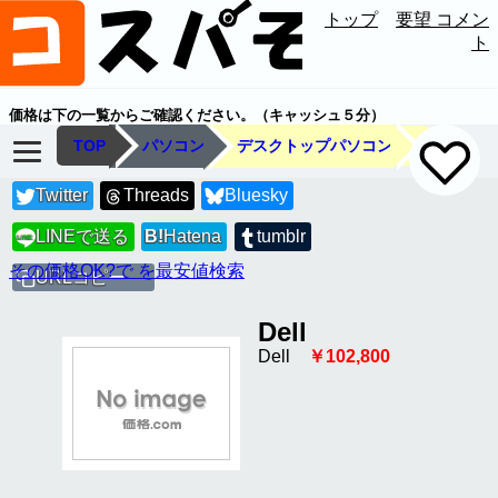
トップ
要望 コメン
ト
価格は下の一覧からご確認ください。（キャッシュ５分）
TOP
パソコン
デスクトップパソコン
Twitter
Threads
Bluesky
LINEで送る
B!
Hatena
tumblr
LINE
その価格OK?で を最安値検索
URLコピー
Dell
Dell
￥102,800