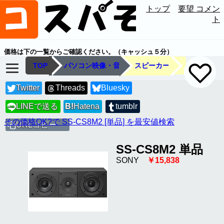
トップ
要望 コメン
ト
価格は下の一覧からご確認ください。（キャッシュ５分）
TOP
パソコン映像・音
スピーカー
Twitter
Threads
Bluesky
LINEで送る
B!
Hatena
tumblr
LINE
その価格OK?で SS-CS8M2 [単品] を最安値検索
URLコピー
SS-CS8M2 単品
SONY
￥15,838