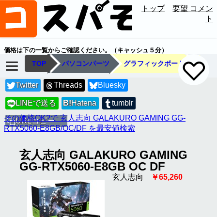
トップ
要望 コメン
ト
価格は下の一覧からご確認ください。（キャッシュ５分）
TOP
パソコンパーツ
グラフィックボード
Twitter
Threads
Bluesky
LINEで送る
B!
Hatena
tumblr
LINE
その価格OK?で 玄人志向 GALAKURO GAMING GG-
URLコピー
RTX5060-E8GB/OC/DF を最安値検索
玄人志向 GALAKURO GAMING
GG-RTX5060-E8GB OC DF
玄人志向
￥65,260