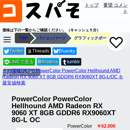
トップ
要望 コメン
ト
価格は下の一覧からご確認ください。（キャッシュ５分）
TOP
パソコンパーツ
グラフィックボード
Twitter
Threads
Bluesky
LINEで送る
B!
Hatena
tumblr
LINE
その価格OK?で PowerColor PowerColor Hellhound AMD
URLコピー
Radeon RX 9060 XT 8GB GDDR6 RX9060XT 8G-L/OC を
最安値検索
PowerColor PowerColor
Hellhound AMD Radeon RX
9060 XT 8GB GDDR6 RX9060XT
8G-L OC
PowerColor
￥62,000