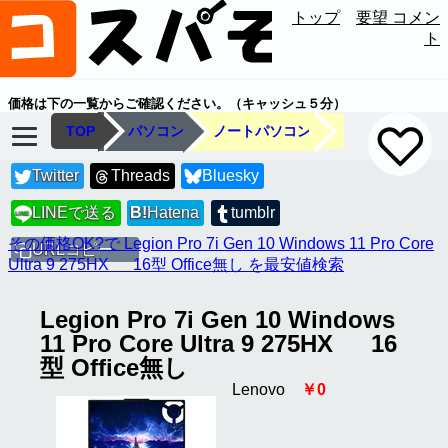
トップ
要望 コメン
ト
価格は下の一覧からご確認ください。（キャッシュ５分）
TOP
パソコン
ノートパソコン
Twitter
Threads
Bluesky
LINEで送る
B!
Hatena
tumblr
LINE
その価格OK?で Legion Pro 7i Gen 10 Windows 11 Pro Core
URLコピー
Ultra 9 275HX 16型 Office無し を最安値検索
Legion Pro 7i Gen 10 Windows
11 Pro Core Ultra 9 275HX 16
型 Office無し
Lenovo
￥0