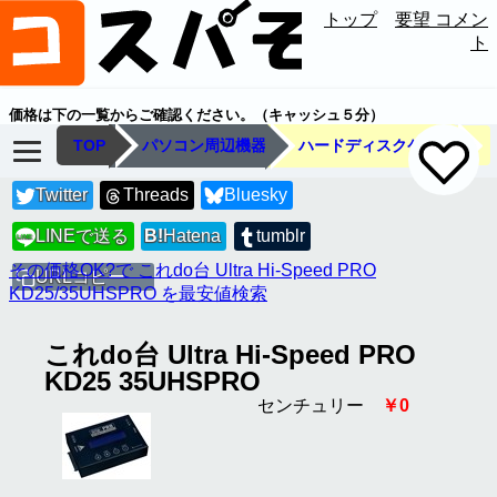
トップ
要望 コメン
ト
価格は下の一覧からご確認ください。（キャッシュ５分）
TOP
パソコン周辺機器
ハードディスクケース
Twitter
Threads
Bluesky
LINEで送る
B!
Hatena
tumblr
LINE
その価格OK?で これdo台 Ultra Hi-Speed PRO
URLコピー
KD25/35UHSPRO を最安値検索
これdo台 Ultra Hi-Speed PRO
KD25 35UHSPRO
センチュリー
￥0