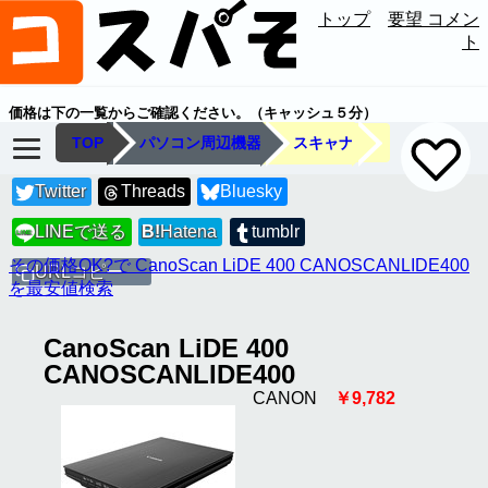
トップ
要望 コメン
ト
価格は下の一覧からご確認ください。（キャッシュ５分）
TOP
パソコン周辺機器
スキャナ
Twitter
Threads
Bluesky
LINEで送る
B!
Hatena
tumblr
LINE
その価格OK?で CanoScan LiDE 400 CANOSCANLIDE400
URLコピー
を最安値検索
CanoScan LiDE 400
CANOSCANLIDE400
CANON
￥9,782