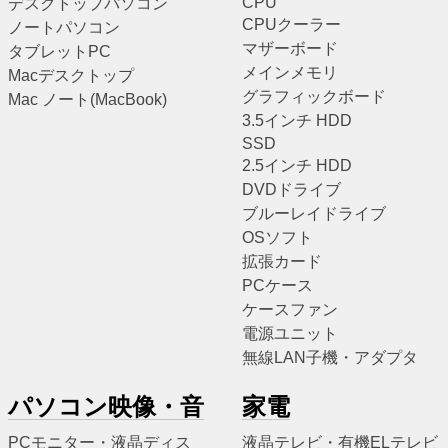
CPU
デスクトップパソコン
CPUクーラー
ノートパソコン
マザーボード
タブレットPC
メインメモリ
Macデスクトップ
グラフィックボード
Mac ノート(MacBook)
3.5インチ HDD
SSD
2.5インチ HDD
DVDドライブ
ブルーレイドライブ
OSソフト
拡張カード
PCケース
ケースファン
電源ユニット
無線LAN子機・アダプタ
パソコン映像・音
家電
PCモニター・液晶ディス
液晶テレビ・有機ELテレビ