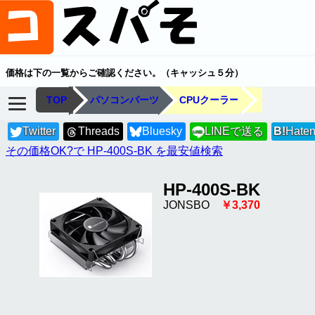
価格は下の一覧からご確認ください。（キャッシュ５分）
TOP
パソコンパーツ
CPUクーラー
Twitter
Threads
Bluesky
LINEで送る
B!
Hate
LINE
その価格OK?で HP-400S-BK を最安値検索
HP-400S-BK
JONSBO
￥3,370