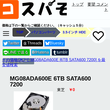
トップ
要望 コメン
ト
価格は下の一覧からご確認ください。（キャッシュ５分）
TOP
パソコンパーツ
3.5インチ HDD
Twitter
Threads
Bluesky
LINEで送る
B!
Hatena
tumblr
LINE
その価格OK?で MG08ADA600E [6TB SATA600 7200] を最
URLコピー
安値検索
MG08ADA600E 6TB SATA600
7200
東芝
￥0