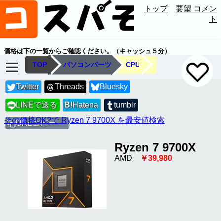
トップ
要望 コメン
ト
価格は下の一覧からご確認ください。（キャッシュ５分）
TOP
パソコンパーツ
CPU
Twitter
Threads
Bluesky
LINEで送る
B!
Hatena
tumblr
LINE
その価格OK?で Ryzen 7 9700X を最安値検索
URLコピー
Ryzen 7 9700X
AMD
￥39,980