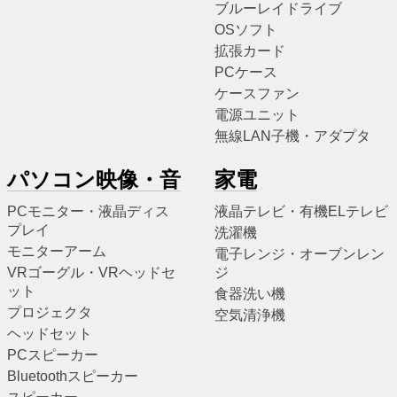
ブルーレイドライブ
OSソフト
拡張カード
PCケース
ケースファン
電源ユニット
無線LAN子機・アダプタ
パソコン映像・音
家電
PCモニター・液晶ディス
液晶テレビ・有機ELテレビ
プレイ
洗濯機
モニターアーム
電子レンジ・オーブンレン
VRゴーグル・VRヘッドセ
ジ
ット
食器洗い機
プロジェクタ
空気清浄機
ヘッドセット
PCスピーカー
Bluetoothスピーカー