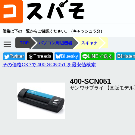
価格は下の一覧からご確認ください。（キャッシュ５分）
TOP
パソコン周辺機器
スキャナ
Twitter
Threads
Bluesky
LINEで送る
B!
Hate
LINE
その価格OK?で 400-SCN051 を最安値検索
400-SCN051
サンワサプライ 【直販モデル