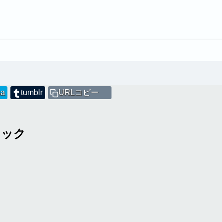
na
tumblr
URLコピー
ラック