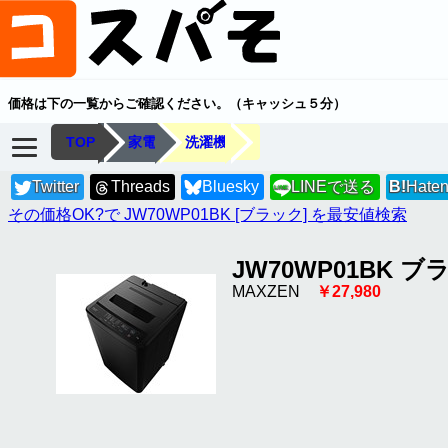
価格は下の一覧からご確認ください。（キャッシュ５分）
TOP
家電
洗濯機
Twitter
Threads
Bluesky
LINEで送る
B!
Hate
LINE
その価格OK?で JW70WP01BK [ブラック] を最安値検索
JW70WP01BK ブ
MAXZEN
￥27,980