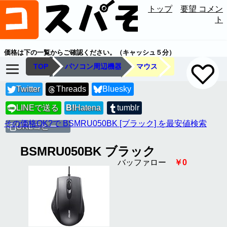
トップ
要望 コメン
ト
価格は下の一覧からご確認ください。（キャッシュ５分）
TOP
パソコン周辺機器
マウス
Twitter
Threads
Bluesky
LINEで送る
B!
Hatena
tumblr
LINE
その価格OK?で BSMRU050BK [ブラック] を最安値検索
URLコピー
BSMRU050BK ブラック
バッファロー
￥0