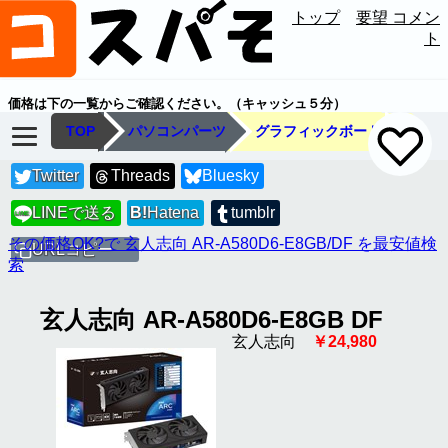
トップ
要望 コメン
ト
価格は下の一覧からご確認ください。（キャッシュ５分）
TOP
パソコンパーツ
グラフィックボード
Twitter
Threads
Bluesky
LINEで送る
B!
Hatena
tumblr
LINE
その価格OK?で 玄人志向 AR-A580D6-E8GB/DF を最安値検
URLコピー
索
玄人志向 AR-A580D6-E8GB DF
玄人志向
￥24,980