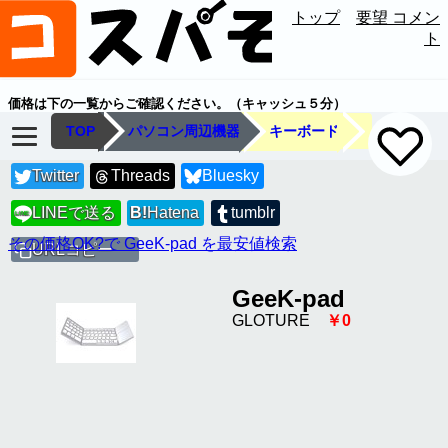
トップ
要望 コメン
ト
価格は下の一覧からご確認ください。（キャッシュ５分）
TOP
パソコン周辺機器
キーボード
Twitter
Threads
Bluesky
LINEで送る
B!
Hatena
tumblr
LINE
その価格OK?で GeeK-pad を最安値検索
URLコピー
GeeK-pad
GLOTURE
￥0