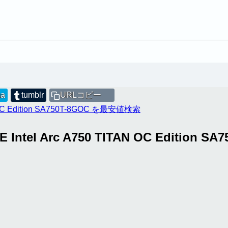
na
tumblr
URLコピー
OC Edition SA750T-8GOC を最安値検索
Intel Arc A750 TITAN OC Edition SA