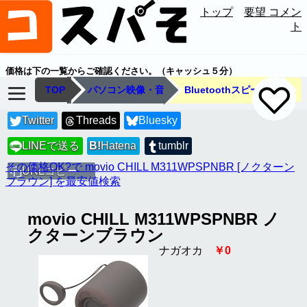
トップ
要望 コメン
ト
価格は下の一覧からご確認ください。（キャッシュ５分）
TOP
パソコン映像・音
Bluetoothスピーカー
Twitter
Threads
Bluesky
LINEで送る
B!
Hatena
tumblr
LINE
その価格OK?で movio CHILL M311WPSPNBR [ノクターン
URLコピー
ブラウン] を最安値検索
movio CHILL M311WPSPNBR ノ
クターンブラウン
ナガオカ
￥0