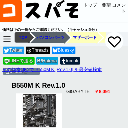
トップ
要望 コメン
ト
価格は下の一覧からご確認ください。（キャッシュ５分）
TOP
パソコンパーツ
マザーボード
Twitter
Threads
Bluesky
LINEで送る
B!
Hatena
tumblr
LINE
その価格OK?で B550M K [Rev.1.0] を最安値検索
URLコピー
B550M K Rev.1.0
GIGABYTE
￥8,091