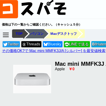
価格は下の一覧からご確認ください。（キャッシュ５分）
TOP
パソコン
Macデスクトップ
Twitter
Threads
Bluesky
LINEで送る
B!
Hate
LINE
その価格OK?で Mac mini MMFK3J/A [シルバー] を最安値検索
Mac mini MMFK3
Apple
￥0