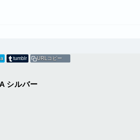
na
tumblr
URLコピー
J A シルバー