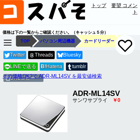
トップ
要望 コメン
ト
価格は下の一覧からご確認ください。（キャッシュ５分）
TOP
パソコン周辺機器
カードリーダー
Twitter
Threads
Bluesky
LINEで送る
B!
Hatena
tumblr
LINE
その価格OK?で ADR-ML14SV を最安値検索
URLコピー
ADR-ML14SV
サンワサプライ
￥0