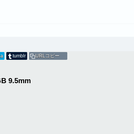
na
tumblr
URLコピー
GB 9.5mm