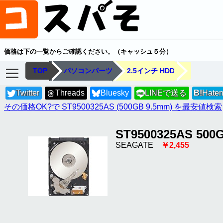
価格は下の一覧からご確認ください。（キャッシュ５分）
TOP
パソコンパーツ
2.5インチ HDD
Twitter
Threads
Bluesky
LINEで送る
B!
Hate
LINE
その価格OK?で ST9500325AS (500GB 9.5mm) を最安値検索
ST9500325AS 500
SEAGATE
￥2,455