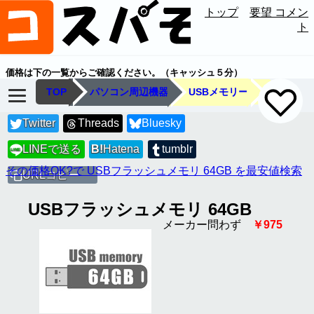
トップ
要望 コメン
ト
価格は下の一覧からご確認ください。（キャッシュ５分）
TOP
パソコン周辺機器
USBメモリー
Twitter
Threads
Bluesky
LINEで送る
B!
Hatena
tumblr
LINE
その価格OK?で USBフラッシュメモリ 64GB を最安値検索
URLコピー
USBフラッシュメモリ 64GB
メーカー問わず
￥975