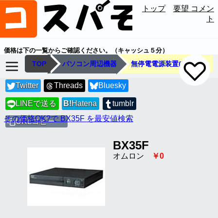
トップ
要望 コメン
ト
価格は下の一覧からご確認ください。（キャッシュ５分）
TOP
パソコン周辺機器
無停電電源装置(UPS)
Twitter
Threads
Bluesky
LINEで送る
B!
Hatena
tumblr
LINE
その価格OK?で BX35F を最安値検索
URLコピー
BX35F
オムロン
￥0