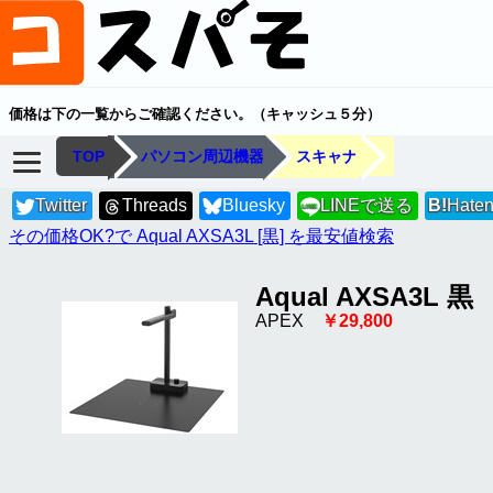
価格は下の一覧からご確認ください。（キャッシュ５分）
TOP
パソコン周辺機器
スキャナ
Twitter
Threads
Bluesky
LINEで送る
B!
Hate
LINE
その価格OK?で Aqual AXSA3L [黒] を最安値検索
Aqual AXSA3L 黒
APEX
￥29,800