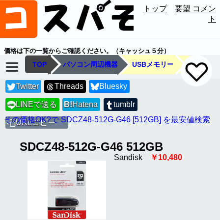
トップ
要望 コメン
ト
価格は下の一覧からご確認ください。（キャッシュ５分）
TOP
パソコン周辺機器
USBメモリー
Twitter
Threads
Bluesky
LINEで送る
B!
Hatena
tumblr
LINE
その価格OK?で SDCZ48-512G-G46 [512GB] を最安値検索
URLコピー
SDCZ48-512G-G46 512GB
Sandisk
￥10,480