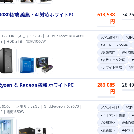
 4080搭載 編集・AI対応ホワイトPC
613,538
34,2
円
i7-12700K | メモリ：32GB | GPU:GeForce RTX 4080 |
#CPU高性能
#GP
TB | HDD:8TB | 電源:1000W
#ストレージNVMe
#拡張志向
#ATX構
#複数モニタ対応
#ホワイト構成
#
yzen ＆ Radeon搭載 ホワイトPC
286,085
28,4
円
 5 9500F | メモリ：32GB | GPU:Radeon RX 9070 |
#CPU中性能
#GP
TB | 電源:850W
#ハイエンド構成
#冷却強化
#AMD
#最新世代
#ホワ