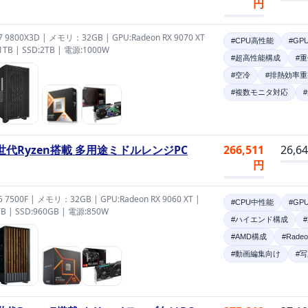
円
 7 9800X3D | メモリ：32GB | GPU:Radeon RX 9070 XT
#CPU高性能
#GP
:1TB | SSD:2TB | 電源:1000W
#超高性能構成
#
#空冷
#排熱効率重
#複数モニタ対応
世代Ryzen搭載 多用途ミドルレンジPC
266,511
26,6
円
 5 7500F | メモリ：32GB | GPU:Radeon RX 9060 XT |
#CPU中性能
#GP
TB | SSD:960GB | 電源:850W
#ハイエンド構成
#AMD構成
#Rade
#動画編集向け
#