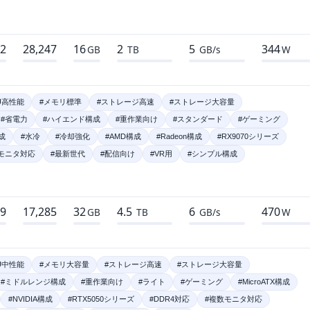
72
28,247
16
2
5
344
GB
TB
GB/s
W
U高性能
#メモリ標準
#ストレージ高速
#ストレージ大容量
#省電力
#ハイエンド構成
#重作業向け
#スタンダード
#ゲーミング
成
#水冷
#冷却強化
#AMD構成
#Radeon構成
#RX9070シリーズ
モニタ対応
#最新世代
#配信向け
#VR用
#シンプル構成
89
17,285
32
4.5
6
470
GB
TB
GB/s
W
U中性能
#メモリ大容量
#ストレージ高速
#ストレージ大容量
#ミドルレンジ構成
#重作業向け
#ライト
#ゲーミング
#MicroATX構成
#NVIDIA構成
#RTX5050シリーズ
#DDR4対応
#複数モニタ対応