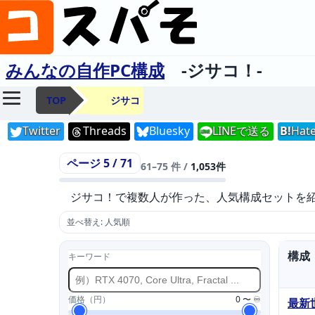
みんなの自作PC構成
-ジサコ！-
TOP
ジサコ
Twitter
Threads
Bluesky
LINEで送る
B!
Hat
LINE
ページ 5 / 71
61–75 件 /
1,053件
ジサコ！で複数人が作った、人気構成セットを
並べ替え: 人気順
構成
キーワード
価格（円）
0
〜
♾️
最新