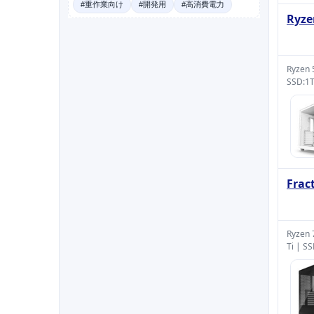
#重作業向け
#開発用
#高消費電力
Ryz
Ryzen
SSD:1
Fra
Ryzen
Ti | S