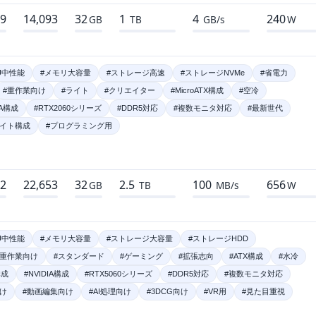
49
14,093
32
1
4
240
GB
TB
GB/s
W
U中性能
#メモリ大容量
#ストレージ高速
#ストレージNVMe
#省電力
#重作業向け
#ライト
#クリエイター
#MicroATX構成
#空冷
IA構成
#RTX2060シリーズ
#DDR5対応
#複数モニタ対応
#最新世代
ワイト構成
#プログラミング用
72
22,653
32
2.5
100
656
GB
TB
MB/s
W
U中性能
#メモリ大容量
#ストレージ大容量
#ストレージHDD
#重作業向け
#スタンダード
#ゲーミング
#拡張志向
#ATX構成
#水冷
構成
#NVIDIA構成
#RTX5060シリーズ
#DDR5対応
#複数モニタ対応
け
#動画編集向け
#AI処理向け
#3DCG向け
#VR用
#見た目重視