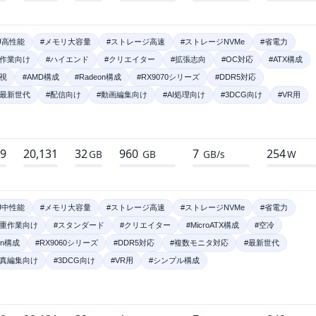
U高性能
#メモリ大容量
#ストレージ高速
#ストレージNVMe
#省電力
重作業向け
#ハイエンド
#クリエイター
#拡張志向
#OC対応
#ATX構成
視
#AMD構成
#Radeon構成
#RX9070シリーズ
#DDR5対応
#最新世代
#配信向け
#動画編集向け
#AI処理向け
#3DCG向け
#VR用
49
20,131
32
960
7
254
GB
GB
GB/s
W
U中性能
#メモリ大容量
#ストレージ高速
#ストレージNVMe
#省電力
#重作業向け
#スタンダード
#クリエイター
#MicroATX構成
#空冷
on構成
#RX9060シリーズ
#DDR5対応
#複数モニタ対応
#最新世代
写真編集向け
#3DCG向け
#VR用
#シンプル構成