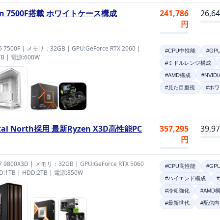
en 7500F搭載 ホワイトケース構成
241,786
26,6
円
 5 7500F | メモリ：32GB | GPU:GeForce RTX 2060 |
#CPU中性能
#GP
TB | 電源:600W
#ミドルレンジ構成
#AMD構成
#NVID
#見た目重視
#ホ
ctal North採用 最新Ryzen X3D高性能PC
357,295
39,9
円
 7 9800X3D | メモリ：32GB | GPU:GeForce RTX 5060
#CPU高性能
#GP
SD:1TB | HDD:2TB | 電源:850W
#ハイエンド構成
#冷却強化
#AMD
#最新世代
#配信向