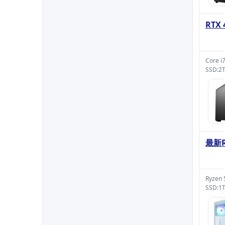
RTX
Core 
SSD:2
最新R
Ryzen
SSD:1