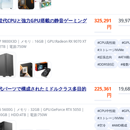
世代CPUと強力GPU搭載の静音ゲーミング
325,291
39,9
円
 7 9800X3D | メモリ：16GB | GPU:Radeon RX 9070 XT
#CPU高性能
#GP
:2TB | 電源:750W
#ストレージNVMe
#拡張志向
#ATX構
#DDR5対応
#複数
代パーツで構成されたミドルクラス多目的
225,361
19,6
円
 5 5600G | メモリ：32GB | GPU:GeForce RTX 5050 |
#CPU中性能
#GP
00GB | HDD:4TB | 電源:750W
#ストレージNVMe
#空冷
#AMD構成