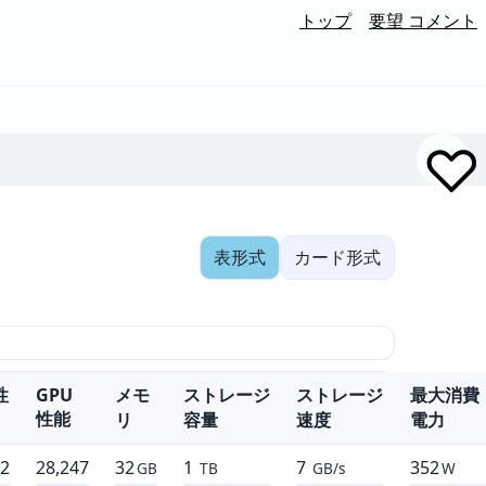
トップ
要望 コメント
表形式
カード形式
性
GPU
メモ
ストレージ
ストレージ
最大消費
性能
リ
容量
速度
電力
72
28,247
32
1
7
352
GB
TB
GB/s
W