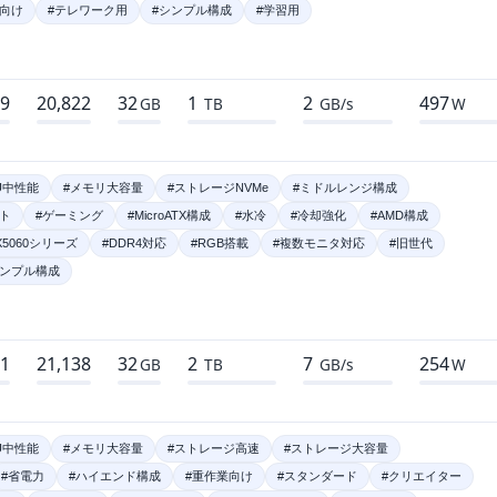
集向け
#テレワーク用
#シンプル構成
#学習用
99
20,822
32
1
2
497
GB
TB
GB/s
W
U中性能
#メモリ大容量
#ストレージNVMe
#ミドルレンジ構成
イト
#ゲーミング
#MicroATX構成
#水冷
#冷却強化
#AMD構成
X5060シリーズ
#DDR4対応
#RGB搭載
#複数モニタ対応
#旧世代
シンプル構成
01
21,138
32
2
7
254
GB
TB
GB/s
W
U中性能
#メモリ大容量
#ストレージ高速
#ストレージ大容量
#省電力
#ハイエンド構成
#重作業向け
#スタンダード
#クリエイター