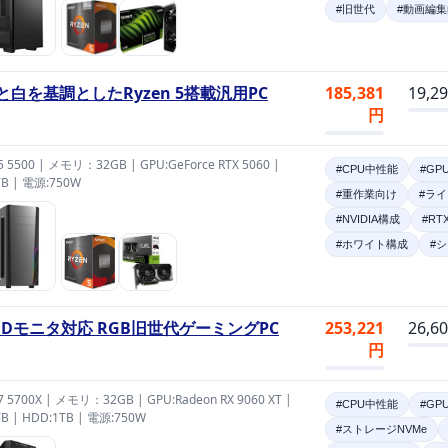
#旧世代
#動画編
と白を基調としたRyzen 5搭載汎用PC
185,381
19,2
円
 5 5500 | メモリ：32GB | GPU:GeForce RTX 5060 |
#CPU中性能
#GP
TB | 電源:750W
#重作業向け
#ラ
#NVIDIA構成
#RT
#ホワイト構成
#
HDモニタ対応 RGB旧世代ゲーミングPC
253,221
26,6
円
 7 5700X | メモリ：32GB | GPU:Radeon RX 9060 XT |
#CPU中性能
#GP
TB | HDD:1TB | 電源:750W
#ストレージNVMe