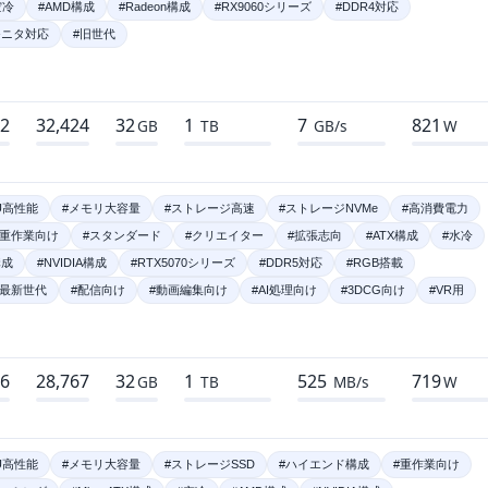
空冷
#AMD構成
#Radeon構成
#RX9060シリーズ
#DDR4対応
モニタ対応
#旧世代
72
32,424
32
1
7
821
GB
TB
GB/s
W
U高性能
#メモリ大容量
#ストレージ高速
#ストレージNVMe
#高消費電力
#重作業向け
#スタンダード
#クリエイター
#拡張志向
#ATX構成
#水冷
構成
#NVIDIA構成
#RTX5070シリーズ
#DDR5対応
#RGB搭載
#最新世代
#配信向け
#動画編集向け
#AI処理向け
#3DCG向け
#VR用
86
28,767
32
1
525
719
GB
TB
MB/s
W
U高性能
#メモリ大容量
#ストレージSSD
#ハイエンド構成
#重作業向け