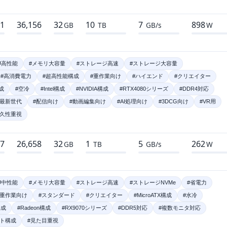
61
36,156
32
10
7
898
GB
TB
GB/s
W
U高性能
#メモリ大容量
#ストレージ高速
#ストレージ大容量
#高消費電力
#超高性能構成
#重作業向け
#ハイエンド
#クリエイター
成
#空冷
#Intel構成
#NVIDIA構成
#RTX4080シリーズ
#DDR4対応
#最新世代
#配信向け
#動画編集向け
#AI処理向け
#3DCG向け
#VR用
耐久性重視
97
26,658
32
1
5
262
GB
TB
GB/s
W
U中性能
#メモリ大容量
#ストレージ高速
#ストレージNVMe
#省電力
#重作業向け
#スタンダード
#クリエイター
#MicroATX構成
#水冷
構成
#Radeon構成
#RX9070シリーズ
#DDR5対応
#複数モニタ対応
イト構成
#見た目重視