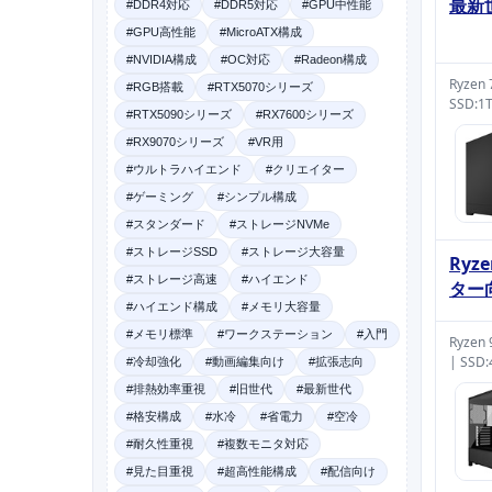
最新
#DDR4対応
#DDR5対応
#GPU中性能
#GPU高性能
#MicroATX構成
#NVIDIA構成
#OC対応
#Radeon構成
Ryzen
#RGB搭載
#RTX5070シリーズ
SSD:1
#RTX5090シリーズ
#RX7600シリーズ
#RX9070シリーズ
#VR用
#ウルトラハイエンド
#クリエイター
#ゲーミング
#シンプル構成
#スタンダード
#ストレージNVMe
#ストレージSSD
#ストレージ大容量
Ryz
#ストレージ高速
#ハイエンド
ター
#ハイエンド構成
#メモリ大容量
#メモリ標準
#ワークステーション
#入門
Ryzen
| SSD
#冷却強化
#動画編集向け
#拡張志向
#排熱効率重視
#旧世代
#最新世代
#格安構成
#水冷
#省電力
#空冷
#耐久性重視
#複数モニタ対応
#見た目重視
#超高性能構成
#配信向け