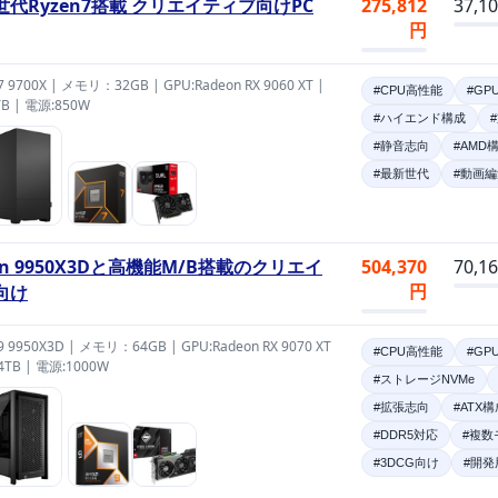
世代Ryzen7搭載 クリエイティブ向けPC
275,812
37,1
円
 7 9700X | メモリ：32GB | GPU:Radeon RX 9060 XT |
#CPU高性能
#GP
TB | 電源:850W
#ハイエンド構成
#静音志向
#AMD
#最新世代
#動画
en 9950X3Dと高機能M/B搭載のクリエイ
504,370
70,1
円
向け
 9 9950X3D | メモリ：64GB | GPU:Radeon RX 9070 XT
#CPU高性能
#GP
:4TB | 電源:1000W
#ストレージNVMe
#拡張志向
#ATX構
#DDR5対応
#複数
#3DCG向け
#開発