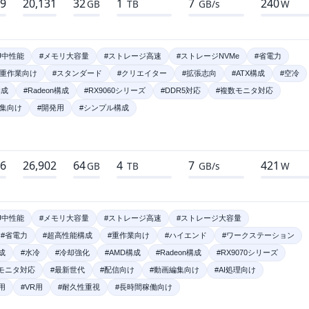
09
20,131
32
1
7
240
GB
TB
GB/s
W
U中性能
#メモリ大容量
#ストレージ高速
#ストレージNVMe
#省電力
#重作業向け
#スタンダード
#クリエイター
#拡張志向
#ATX構成
#空冷
構成
#Radeon構成
#RX9060シリーズ
#DDR5対応
#複数モニタ対応
編集向け
#開発用
#シンプル構成
66
26,902
64
4
7
421
GB
TB
GB/s
W
U中性能
#メモリ大容量
#ストレージ高速
#ストレージ大容量
#省電力
#超高性能構成
#重作業向け
#ハイエンド
#ワークステーション
成
#水冷
#冷却強化
#AMD構成
#Radeon構成
#RX9070シリーズ
モニタ対応
#最新世代
#配信向け
#動画編集向け
#AI処理向け
用
#VR用
#耐久性重視
#長時間稼働向け