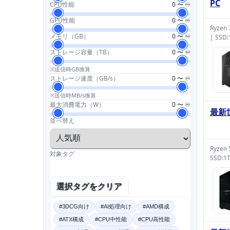
PC
Range
CPU性能
0
〜
♾️
slider
Range
GPU性能
0
〜
♾️
Ryzen
slider
Range
メモリ（GB）
0
〜
♾️
| SSD
slider
Range
ストレージ容量（TB）
0
〜
♾️
slider
Range
※送信時GB換算
slider
ストレージ速度（GB/s）
0
〜
♾️
Range
※送信時MB/s換算
slider
最大消費電力（W）
0
〜
♾️
最新
Range
並べ替え
slider
Ryzen
対象タグ
SSD:1
選択タグをクリア
#3DCG向け
#AI処理向け
#AMD構成
#ATX構成
#CPU中性能
#CPU高性能