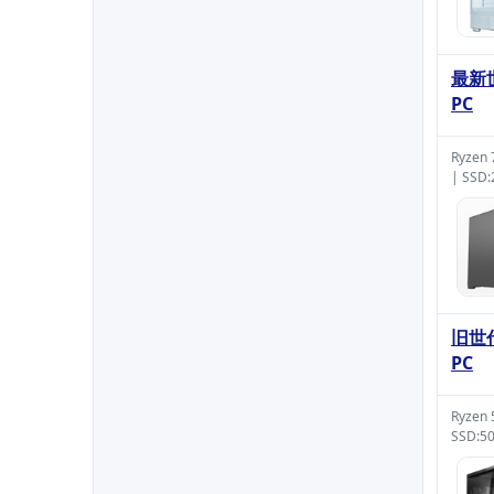
最新
PC
Ryzen
| SSD
旧世
PC
Ryzen
SSD:5