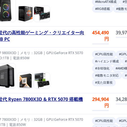
#MicroATX構成
#
#RGB搭載
#複数
世代の高性能ゲーミング・クリエイター向
454,490
39,9
円
B PC
 7 9800X3D | メモリ：32GB | GPU:GeForce RTX 5070
#CPU高性能
#GP
SD:1TB | 電源:850W
#ハイエンド構成
#冷却強化
#AMD
#複数モニタ対応
#見た目重視
代 Ryzen 7800X3D & RTX 5070 搭載機
294,904
34,2
円
 7 7800X3D | メモリ：32GB | GPU:GeForce RTX 5070
#CPU高性能
#GP
:1TB | 電源:850W