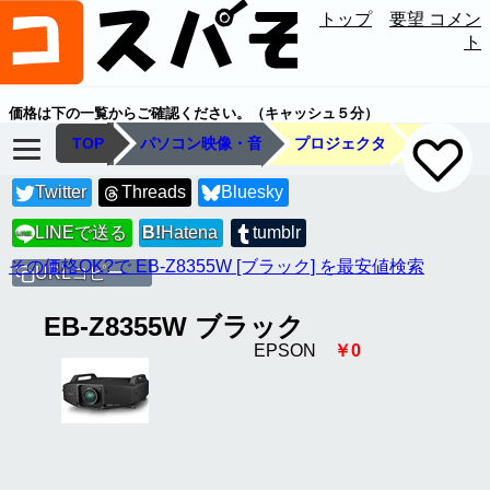
トップ
要望 コメン
ト
価格は下の一覧からご確認ください。（キャッシュ５分）
TOP
パソコン映像・音
プロジェクタ
Twitter
Threads
Bluesky
LINEで送る
B!
Hatena
tumblr
LINE
その価格OK?で EB-Z8355W [ブラック] を最安値検索
URLコピー
EB-Z8355W ブラック
EPSON
￥0