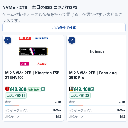
NVMe・2TB 本日のSSD コスパTOP5
ゲームや制作データも余裕を持って置ける、今選びやすい大容量ク
ラスです。
この条件で検索
1
2
No image
M.2 NVMe 2TB｜Kingston E5P-
M.2 NVMe 2TB｜Fanxiang
2TBNV100
S910 Pro
¥48,980
¥49,480
送料無料
コスパ 85.11
コスパ 81.33
容量
2 TB
容量
2 TB
インターフェイス
NVMe
インターフェイス
NVMe
規格サイズ
M.2
規格サイズ
M.2