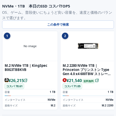
NVMe・1TB 本日のSSD コスパTOP5
OS、ゲーム、普段使いにちょうど良い容量を、速度と価格のバラン
スで選びます。
この条件で検索
1
2
No image
M.2 NVMe 1TB｜KingSpec
M.2 2280 NVMe 1TB｜
B0G3TBBKVB
Princeton プリンストン Type
Gen 4.0 x4 600TBW ストレージ
EPHD-ISM2G4
¥26,215
¥21,540
送料無料
コスパ 78.61
コスパ 71.05
容量
1 TB
容量
1 TB
インターフェイス
NVMe
インターフェイス
NVMe
規格サイズ
M.2
規格サイズ
M.2 2280