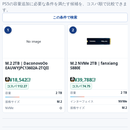
PS5の容量追加に必要な条件を満たす候補を、コスパ順で比較できま
す。
この条件で検索
1
2
No image
M.2 2TB｜DaconovoOo
M.2 NVMe 2TB｜fanxiang
EAUWYJPC13602A-2TQII
S880E
¥18,542
¥39,788
コスパ 112.27
コスパ 74.75
容量
2 TB
容量
2 TB
インターフェイス
NVMe
規格サイズ
M.2
規格サイズ
M.2
NVMe
○