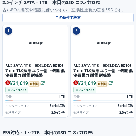
2.5インチ SATA・1TB 本日のSSD コスパTOP5
古いPCの換装や増設に使いやすい、互換性重視の定番SSDです。
この条件で検索
1
2
No image
No image
M.2 SATA 1TB｜EDILOCA ES106
M.2 SATA 1TB｜EDILOCA ES106
7mm TLC採用 エラー訂正機能 低
7mm TLC採用 エラー訂正機能 低
消費電力 耐震 耐衝撃
消費電力 耐震 耐衝撃
¥21,619
¥21,619
送料別
送料別
コスパ 97.14
コスパ 97.14
容量
1 TB
容量
1 TB
インターフェイス
Serial ATA
インターフェイス
Serial ATA
規格サイズ
2.5インチ
規格サイズ
2.5インチ
PS5対応・1～2TB 本日のSSD コスパTOP5