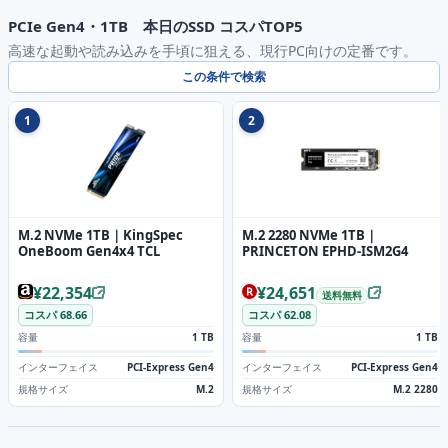
PCIe Gen4・1TB 本日のSSD コスパTOP5
高速な起動や読み込みを手頃に狙える、現行PC向けの定番です。
この条件で検索
1
2
M.2 NVMe 1TB｜KingSpec
M.2 2280 NVMe 1TB｜
OneBoom Gen4x4 TCL
PRINCETON EPHD-ISM2G4
¥22,354
¥24,651
送料無料
コスパ 68.66
コスパ 62.08
容量
1 TB
容量
1 TB
インターフェイス
PCI-Express Gen4
インターフェイス
PCI-Express Gen4
規格サイズ
M.2
規格サイズ
M.2 2280