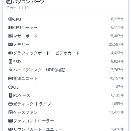
パソコン パーツ
子カテゴリ 19
CPU
6,225件
CPUクーラー
6,111件
マザーボード
15,487件
メモリー
25,587件
グラフィックボード・ ビデオカード
4,423件
SSD
8,824件
ハードディスク・HDD(内蔵)
7,767件
電源ユニット
10,157件
OS
87件
PCケース
6,135件
光ディスク ドライブ
1,055件
ケースファン
12,411件
ファンコントローラー
サウンドカード・ユニット
1,416件