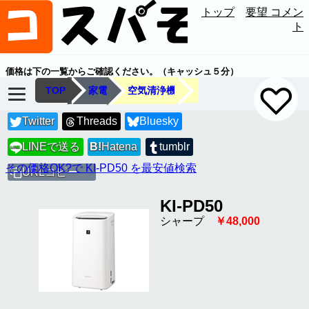
トップ
要望 コメン
ト
価格は下の一覧からご確認ください。（キャッシュ５分）
TOP
家電
空気清浄機
Twitter
Threads
Bluesky
LINEで送る
B!
Hatena
tumblr
LINE
その価格OK?で KI-PD50 を最安値検索
URLコピー
KI-PD50
シャープ
￥48,000